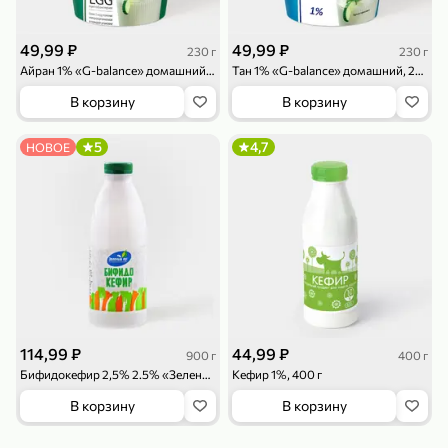
119,99 ₽
159,99 ₽
1 л
800 г
Напиток сильногазированный «Rich» Биттер Лемон, 1 л
Майонезный соус «Calve» Легкий, 800 г
49,99 ₽
49,99 ₽
230 г
230 г
В корзину
В корзину
Айран 1% «G-balance» домашний, 230 г
Тан 1% «G-balance» домашний, 230 г
В корзину
В корзину
4,6
5
ХИТ
5
4,7
НОВОЕ
189,99 ₽
59,99 ₽
119,99 ₽
49,99 ₽
120 г
39 г
Ветчина «ИНДИлайт» филе индейки Мраморное, в нарезке, 120 г
Печенье «Orion» Choco Boy Сафари кокос, 39 г
114,99 ₽
44,99 ₽
900 г
400 г
В корзину
В корзину
Бифидокефир 2,5% 2.5% «Зеленый луг», 900 г
Кефир 1%, 400 г
В корзину
В корзину
5
5