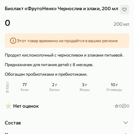
Биолакт «ФрутоНяня» Чернослив и злаки, 200 мл
0
200 мл
Этот товар временно не продаётся в вашем регионе
299,99 ₽
159,99 ₽
1 кг
130 г
Нектарин красный
Конфеты шоколадные «Babyfox» Galaxy sphere с фундуком, 130 г
Продукт кисломолочный с черносливом и злаками питьевой.
В корзину
В корзину
Предназначен для питания детей с 8 месяцев.
5
5
Обогащен пробиотиками и пребиотиками.
В 100 г
77
2 г
3 г
10 г
ккал
Белки
Жиры
Углеводы
Нет оценок
0
0
Состав
89,99 ₽
99,99 ₽
64,99 ₽
89,99 ₽
500 мл
250 г