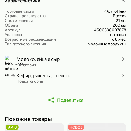
Характеристики
Холодный чай белый «J`DAI» со вкусом белого персика, 500 мл
Готовый завтрак «Leonardo» Подушечки с шоколадно-ореховой начинкой, 250 г
Торговая марка
ФрутоНяня
В корзину
В корзину
Страна производства
Россия
Срок хранения
21 дн.
Объем
200 мл
4,8
5
Артикул
4600338007878
Упаковка
тетрапак
Возрастные рекомендации
с 8 мес.
Тип детского питания
молочные продукты
Молоко, яйца и сыр
Категория
Кефир, ряженка, снежок
356,99 ₽
Подкатегория
49,99 ₽
299,99 ₽
300 г
230 г
Йогурт питьевой «Yota» без добавления сахара, 300 г
Сыр 50% «Ламбер», 230 г
Поделиться
В корзину
В корзину
5
4
Похожие товары
4,8
НОВОЕ