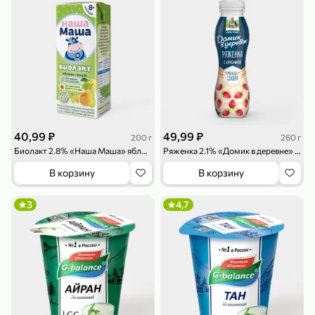
79,99 ₽
169,99 ₽
70 г
500 г
Папайя сушеная «Good fruit», 70 г
Редис, 500 г
40,99 ₽
49,99 ₽
200 г
260 г
В корзину
В корзину
Биолакт 2.8% «Наша Маша» яблоко-груша, 200 г
Ряженка 2.1% «Домик в деревне» Клубника, 260 г
В корзину
В корзину
5
5
ХИТ
3
4,7
144,99 ₽