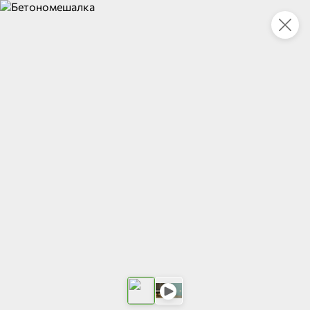
Укажите адрес
4,9
4,8
ХИТ
64,99 ₽
59,99 ₽
69,99 ₽
95 г
60 г
Мороженое «Medino» ванильный пломбир в рожке, 95 г
Чипсы «PRO-Чипсы» натуральные картофельные со вкусом краба, 60 г
В корзину
В корзину
4,4
5