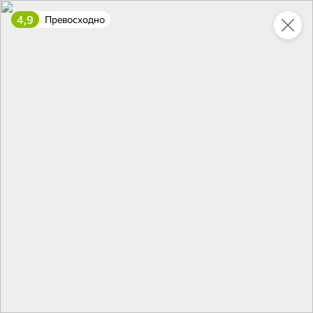
4,9
Превосходно
Укажите адрес
4,7
4,8
ХИТ
64,99 ₽
59,99 ₽
69,99 ₽
95 г
60 г
Мороженое «Medino» ванильный пломбир в рожке, 95 г
Чипсы «PRO-Чипсы» натуральные картофельные со вкусом краба, 60 г
В корзину
В корзину
4,6
5