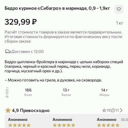
Бедро куриное «Сибагро» в маринаде, 0,9 - 1,9кг
329,99 ₽
1 кг
Расчёт стоимости товаров в заказе является предварительным.
Итоговая стоимость формируется по фактическому весу после
299,99 ₽
159,99 ₽
1 кг
130 г
сборки заказа
Нектарин красный
Конфеты шоколадные «Babyfox» Galaxy sphere с фундуком, 130 г
Доставим с 12:00
В корзину
В корзину
Бедро цыпленка-бройлера в маринаде с целым набором специй
(паприка, черный и красный перец, перец чили, кориандр,
5
5
горчица, мускатный орех и др.).
– Можно готовить на гриле, в духовке, на сковороде.
В 100 г
186
13 г
14 г
ккал
Белки
Жиры
4,9
Превосходно
19
11
Анонимно
Анонимно
Анонимно
89,99 ₽
99,99 ₽
07.08.26
21.05.26
30.0
69,99 ₽
89,99 ₽
500 мл
250 г