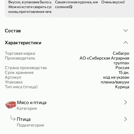
Вкусно, в упаковке было штук хороших.
Самая сочная курочка, мясо нежное, в меру
Очень вкусно!
Холодный чай белый «J`DAI» со вкусом белого персика, 500 мл
Готовый завтрак «Leonardo» Подушечки с шоколадно-ореховой начинкой, 250 г
Можно кстати сварить суп добавить под
соленое😋
конец приготовления чечевицу, суп очень
В корзину
В корзину
вкусный и такой запах , и потушила в
мультиварке очень нежное мясо получилось,
маринад очень хороший не острый и не
4,8
5
Состав
пересоленный, однозначно 5.
Характеристики
Торговая марка
Сибагро
Производитель
АО «Сибирская Аграрная
группа»
Страна производства
Россия
Срок хранения
15 дн.
Артикул
код не указан
Упаковка
пленка/вакуум
356,99 ₽
Тип мяса (птица)
Курица
49,99 ₽
299,99 ₽
300 г
230 г
Йогурт питьевой «Yota» без добавления сахара, 300 г
Сыр 50% «Ламбер», 230 г
Мясо и птица
В корзину
В корзину
Категория
5
Птица
3,8
Подкатегория