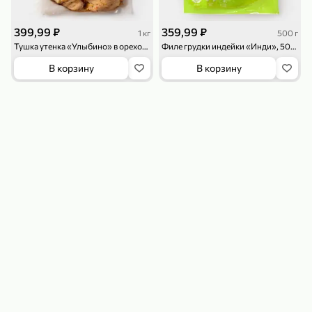
399,99 ₽
359,99 ₽
1 кг
500 г
Тушка утенка «Улыбино» в ореховом маринаде, 2,5 - 3,6кг
Филе грудки индейки «Инди», 500 г
В корзину
В корзину
179,99 ₽
159,99 ₽
54,99 ₽
500 г
35 г
Рис «TaMashAe MIADI PREMIUM» басмати пропаренный, 500 г
Кукуруза «Джинн» со вкусом двойного сыра и чили, 35 г
В корзину
В корзину
5
5