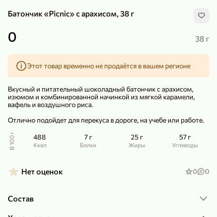
Батончик «Picnic» с арахисом, 38 г
0
38 г
Этот товар временно не продаётся в вашем регионе
299,99 ₽
159,99 ₽
1 кг
130 г
Нектарин красный
Конфеты шоколадные «Babyfox» Galaxy sphere с фундуком, 130 г
Вкусный и питательный шоколадный батончик с арахисом,
В корзину
В корзину
изюмом и комбинированной начинкой из мягкой карамели,
вафель и воздушного риса.
5
5
Отлично подойдет для перекуса в дороге, на учебе или работе.
В 100 г
488
7 г
25 г
57 г
ккал
Белки
Жиры
Углеводы
Нет оценок
0
0
Состав
89,99 ₽
99,99 ₽
69,99 ₽
89,99 ₽
500 мл
250 г