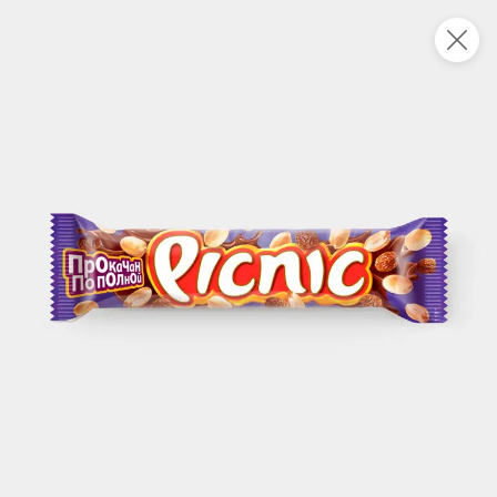
Укажите адрес
4,7
4,8
ХИТ
64,99 ₽
59,99 ₽
69,99 ₽
95 г
60 г
Мороженое «Medino» ванильный пломбир в рожке, 95 г
Чипсы «PRO-Чипсы» натуральные картофельные со вкусом краба, 60 г
В корзину
В корзину
4,7
5