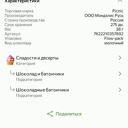
Характеристики
Холодный чай белый «J`DAI» со вкусом белого персика, 500 мл
Готовый завтрак «Leonardo» Подушечки с шоколадно-ореховой начинкой, 250 г
Торговая марка
Picnic
В корзину
В корзину
Производитель
ООО Мондэлис Русь
Страна производства
Россия
Срок хранения
275 дн.
4,8
5
Вес
38 г
Артикул
7622210357892
Упаковка
Flow-pack
Вид шоколада
молочный
Сладости и десерты
Категория
Шоколад и батончики
356,99 ₽
Подкатегория
49,99 ₽
299,99 ₽
300 г
230 г
Шоколадные батончики
Йогурт питьевой «Yota» без добавления сахара, 300 г
Сыр 50% «Ламбер», 230 г
Подкатегория
В корзину
В корзину
5
Поделиться
3,8