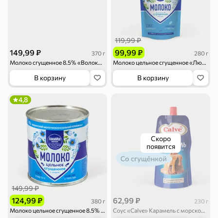
119,99 ₽
149,99 ₽
99,99 ₽
370 г
280 г
Молоко сгущенное 8.5% «Волоконовское» вареное с сахаром, 370 г
Молоко цельное сгущенное «Любимое» с сахаром, 280 г
В корзину
В корзину
4,8
Скоро
появится
149,99 ₽
124,99 ₽
62,99 ₽
380 г
230 г
Молоко цельное сгущенное 8.5% с сахаром, 380 г
Соус «Calve» Карамель с морской солью, 230 г