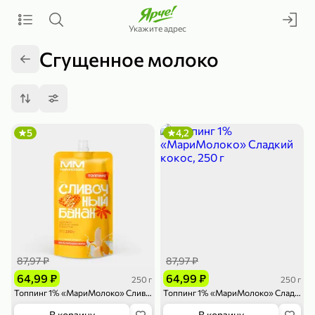
Укажите адрес
Сгущенное молоко
5
4,2
87,97 ₽
87,97 ₽
64,99 ₽
64,99 ₽
250 г
250 г
Топпинг 1% «МариМолоко» Сливочный банан, 250 г
Топпинг 1% «МариМолоко» Сладкий кокос, 250 г
В корзину
В корзину