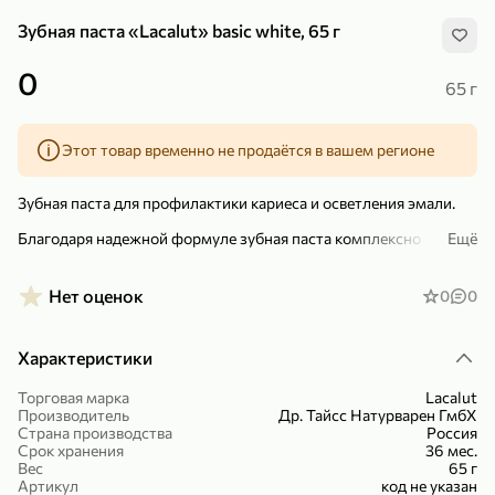
Зубная паста «Lacalut» basic white, 65 г
0
65 г
Этот товар временно не продаётся в вашем регионе
299,99 ₽
159,99 ₽
1 кг
130 г
Нектарин красный
Конфеты шоколадные «Babyfox» Galaxy sphere с фундуком, 130 г
Зубная паста для профилактики кариеса и осветления эмали.
В корзину
В корзину
Благодаря надежной формуле зубная паста комплексно
Ещё
заботится о здоровье полости рта и поддерживает
5
5
естественный цвет зубов. Фторид и гидроксиапатит укрепляют
зубную эмаль и защищают от кариеса. Комплекс
Нет оценок
0
0
отбеливающих компонентов расщепляет и удаляет
бактериальный зубной налет, сохраняя природную белизну
зубов.
Характеристики
Невысокая абразивность пасты идеально подойдет людям с
повышенной чувствительностью зубов.
Торговая марка
Lacalut
Производитель
Др. Тайсс Натурварен ГмбХ
– Крепкие зубы.
Страна производства
Россия
Срок хранения
36 мес.
89,99 ₽
99,99 ₽
– Природная белизна.
Вес
65 г
Артикул
код не указан
69,99 ₽
89,99 ₽
500 мл
250 г