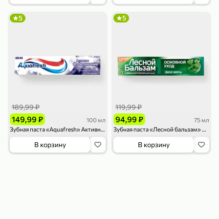
119,99 ₽
159,99 ₽
1 л
800 г
Напиток сильногазированный «Rich» Биттер Лемон, 1 л
Майонезный соус «Calve» Легкий, 800 г
5
5
В корзину
В корзину
4,6
5
ХИТ
189,99 ₽
119,99 ₽
149,99 ₽
94,99 ₽
100 мл
75 мл
Зубная паста «Aquafresh» Активное отбеливание, 100 мл
Зубная паста «Лесной бальзам» Основной уход, со вкусом мяты, 75 мл
189,99 ₽
59,99 ₽
В корзину
В корзину
119,99 ₽
49,99 ₽
120 г
39 г
Ветчина «ИНДИлайт» филе индейки Мраморное, в нарезке, 120 г
Печенье «Orion» Choco Boy Сафари кокос, 39 г
В корзину
В корзину
5
5