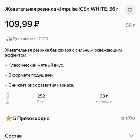
Жевательная резинка «Impulse ICE» WHITE, 56 г
109,99 ₽
56 г
Доставим с 10:00
299,99 ₽
159,99 ₽
1 кг
130 г
Жевательная резинка без сахара с сильным освежающим
Нектарин красный
Конфеты шоколадные «Babyfox» Galaxy sphere с фундуком, 130 г
эффектом.
В корзину
В корзину
– Классический мятный вкус.
5
5
– В формате подушечек.
– Снижает риск развития кариеса.
В 100 г
252
63 г
ккал
Углеводы
5
Превосходно
1
0
89,99 ₽
99,99 ₽
Состав
69,99 ₽
89,99 ₽
500 мл
250 г