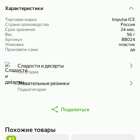
Холодный чай белый «J`DAI» со вкусом белого персика, 500 мл
Готовый завтрак «Leonardo» Подушечки с шоколадно-ореховой начинкой, 250 г
Характеристики
В корзину
В корзину
Торговая марка
Impulse ICE
Страна производства
Россия
4,8
5
Срок хранения
24 мес.
Вес
56 г
Артикул
ВВ024
Упаковка
пластик
Произвели сами
да
Сладости и десерты
Категория
Жевательные резинки
356,99 ₽
Подкатегория
49,99 ₽
299,99 ₽
300 г
230 г
Йогурт питьевой «Yota» без добавления сахара, 300 г
Сыр 50% «Ламбер», 230 г
Поделиться
В корзину
В корзину
5
3,9
Похожие товары
5