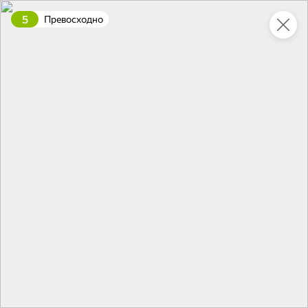
5
Превосходно
Укажите адрес
4,9
4,8
ХИТ
64,99 ₽
59,99 ₽
69,99 ₽
95 г
60 г
Мороженое «Medino» ванильный пломбир в рожке, 95 г
Чипсы «PRO-Чипсы» натуральные картофельные со вкусом краба, 60 г
В корзину
В корзину
4,4
5