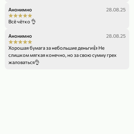
Анонимно
28.08.25
Всё чётко 👌
Анонимно
28.08.25
79,99 ₽
159,99 ₽
Хорошая бумага за небольшие деньги👍 Не
70 г
500 г
Папайя сушеная «Good fruit», 70 г
Редис, 500 г
слишком мягкая конечно, но за свою сумму грех
жаловаться👌
В корзину
В корзину
5
5
ХИТ
144,99 ₽