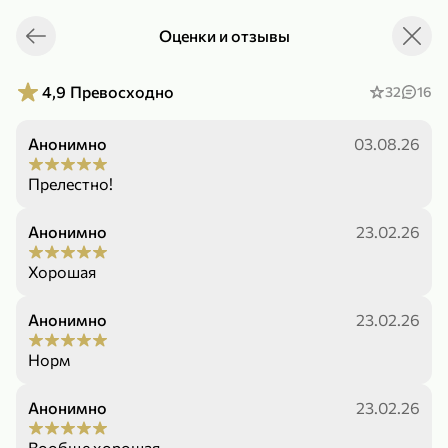
Оценки и отзывы
Укажите адрес
4,7
4,8
ХИТ
4,9
Превосходно
32
16
Анонимно
03.08.26
Прелестно!
Анонимно
23.02.26
64,99 ₽
Хорошая
59,99 ₽
69,99 ₽
95 г
60 г
Мороженое «Medino» ванильный пломбир в рожке, 95 г
Чипсы «PRO-Чипсы» натуральные картофельные со вкусом краба, 60 г
Анонимно
23.02.26
В корзину
В корзину
Норм
4,6
5
Анонимно
23.02.26
Вообще хорошая