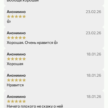
Анонимно
23.02.26
👍
Анонимно
23.02.26
299,99 ₽
159,99 ₽
1 кг
130 г
Нектарин красный
Конфеты шоколадные «Babyfox» Galaxy sphere с фундуком, 130 г
Хорошая. Очень нравится 👍
В корзину
В корзину
Анонимно
18.01.26
5
5
Хорошая
Анонимно
18.01.26
Нравится
Анонимно
18.01.26
89,99 ₽
99,99 ₽
Ничего плохого не скажу о ней
69,99 ₽
89,99 ₽
500 мл
250 г