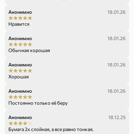
Холодный чай белый «J`DAI» со вкусом белого персика, 500 мл
Готовый завтрак «Leonardo» Подушечки с шоколадно-ореховой начинкой, 250 г
Анонимно
18.01.26
В корзину
В корзину
Нравится
4,8
5
Анонимно
18.01.26
Обычная хорошая
Анонимно
18.01.26
Хорошая
356,99 ₽
49,99 ₽
299,99 ₽
Анонимно
300 г
18.01.26
230 г
Йогурт питьевой «Yota» без добавления сахара, 300 г
Сыр 50% «Ламбер», 230 г
Постоянно только её беру
В корзину
В корзину
Анонимно
18.12.25
5
3,7
Бумага 2х слойная, а все равно тонкая.