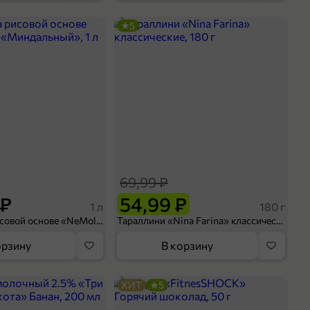
5
69,99 ₽
 ₽
54,99 ₽
1 л
180 г
Напиток на рисовой основе «NeMoloko» «Миндальный», 1 л
Тараллини «Nina Farina» классические, 180 г
орзину
В корзину
ХИТ
5