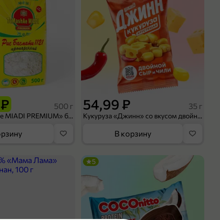
 ₽
54,99 ₽
500 г
35 г
Рис «TaMashAe MIADI PREMIUM» басмати пропаренный, 500 г
Кукуруза «Джинн» со вкусом двойного сыра и чили, 35 г
орзину
В корзину
5