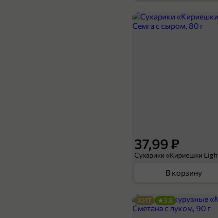
44,99 ₽
80 г
Сухарики «3 Корочки» со вкусом холодца с хреном и горчичным соусом Calve, 80 г
В корзину
37,99 ₽
В корзину
ХИТ
3,8