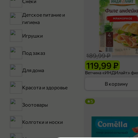
Снеки
Детское питание и
гигиена
Игрушки
Под заказ
189,99 ₽
119,99 ₽
Для дома
В корзину
Красота и здоровье
5
Зоотовары
Колготки и носки