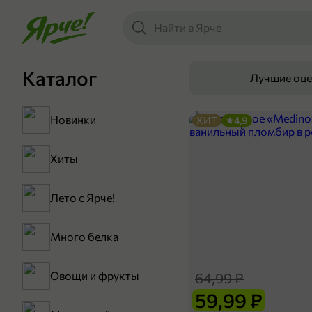
Каталог
Лучшие оц
Новинки
ХИТ
4,9
Хиты
Лето с Ярче!
Много белка
Овощи и фрукты
64,99 ₽
59,99 ₽