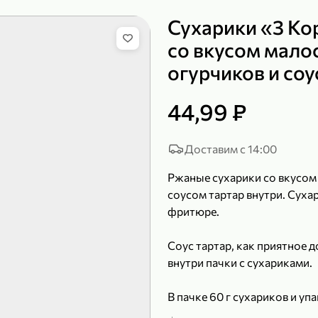
Сухарики «3 К
со вкусом мало
огурчиков и соу
149,99 ₽
99,99 ₽
39,99 
200 г
120 г
44,99 ₽
Сыр рассольный 35% «Comella», 200 г
Полотенца бумажные «Soffione» MENU, 2 рулона, 120 г
В корзину
В к
Доставим с 14:00
Ржаные сухарики со вкусом
4,9
5
соусом тартар внутри. Суха
фритюре.
Соус тартар, как приятное д
внутри пачки с сухариками.
В пачке 60 г сухариков и упа