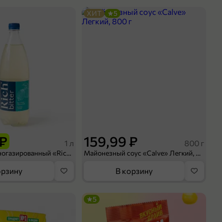
ХИТ
5
 ₽
159,99 ₽
1 л
800 г
Напиток сильногазированный «Rich» Биттер Лемон, 1 л
Майонезный соус «Calve» Легкий, 800 г
орзину
В корзину
5