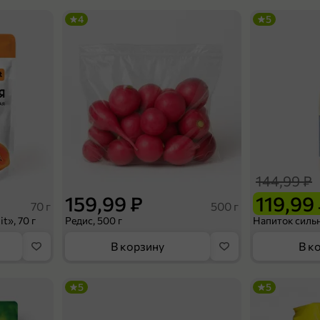
4
5
144,99 ₽
159,99 ₽
119,99
70 г
500 г
t», 70 г
Редис, 500 г
В корзину
В к
5
5