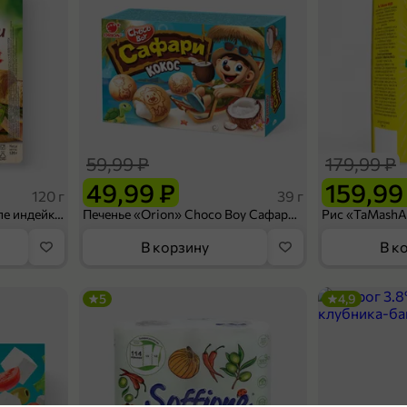
59,99 ₽
179,99 ₽
49,99 ₽
159,99
120 г
39 г
Ветчина «ИНДИлайт» филе индейки Мраморное, в нарезке, 120 г
Печенье «Orion» Choco Boy Сафари кокос, 39 г
В корзину
В к
5
4,9