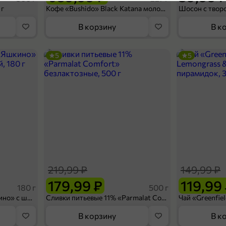
 г
Кофе «Bushido» Black Katana молотый, 227 г
В корзину
В к
П
5
5
34,99 ₽
100 г
Сухарики «3 Корочки» со вкусом холодца с хреном, 100 г
В корзину
219,99 ₽
149,99 ₽
5
179,99 ₽
119,99
180 г
500 г
Вафельный сэндвич «Яшкино» с шоколадной начинкой, 180 г
Сливки питьевые 11% «Parmalat Comfort» безлактозные, 500 г
В корзину
В к