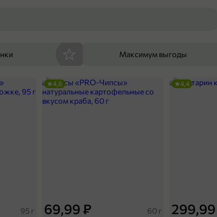
енки
Максимум выгоды
4,8
4,4
69,99 ₽
299,99
95 г
60 г