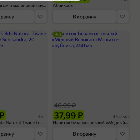
Шосон с творогом и малиновой начинкой, 102 г
Абрикосы
орзину
В корзину
оделиться
5
46,99 ₽
 ₽
37,99 ₽
36 г
450 мл
Чай «Greenfield» Natural Tisane Lemongrass & Schisandra, 20 пирамидок, 36 г
Напиток безалкогольный «Медный Великан» Мохито-клубника, 450 мл
орзину
В корзину