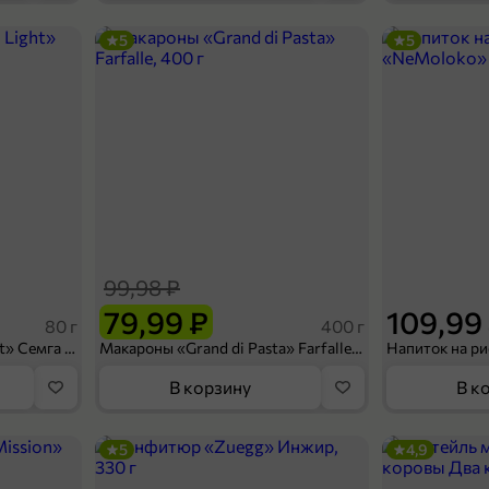
5
5
44,99 ₽
80 г
Сухарики «3 Корочки» со вкусом семги с сыром и соусом тартар Calve, 80 г
В корзину
99,98 ₽
79,99 ₽
109,99
80 г
400 г
Сухарики «Кириешки Light» Семга с сыром, 80 г
Макароны «Grand di Pasta» Farfalle, 400 г
В корзину
В к
5
4,9