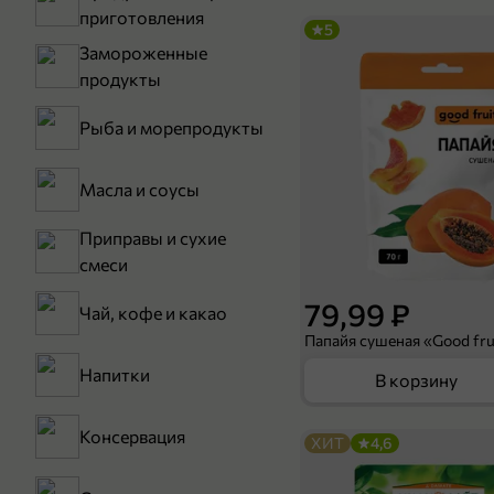
приготовления
5
Замороженные
продукты
Рыба и морепродукты
Масла и соусы
Приправы и сухие
смеси
79,99 ₽
Чай, кофе и какао
Папайя сушеная «Good frui
Напитки
В корзину
Консервация
ХИТ
4,6