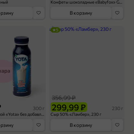
сный
Конфеты шоколадные «Babyfox» Galaxy sphere с фундуком, 130 г
орзину
В корзину
5
356,99 ₽
₽
299,99 ₽
300 г
230 г
Йогурт питьевой «Yota» без добавления сахара, 300 г
Сыр 50% «Ламбер», 230 г
орзину
В корзину