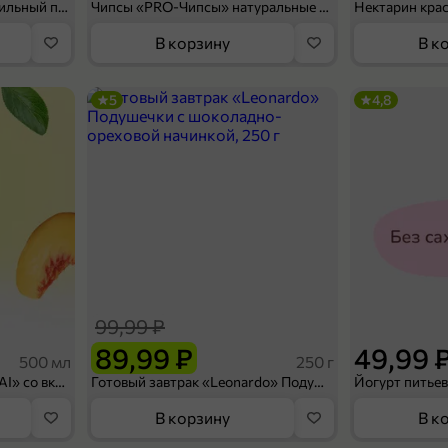
Мороженое «Medino» ванильный пломбир в рожке, 95 г
Чипсы «PRO-Чипсы» натуральные картофельные со вкусом краба, 60 г
Нектарин кра
В корзину
В к
5
4,8
99,99 ₽
89,99 ₽
49,99 
500 мл
250 г
Холодный чай белый «J`DAI» со вкусом белого персика, 500 мл
Готовый завтрак «Leonardo» Подушечки с шоколадно-ореховой начинкой, 250 г
В корзину
В к