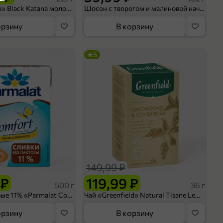
Кофе «Bushido» Black Katana молотый, 227 г
Шосон с творогом и малиновой начинкой, 102 г
орзину
В корзину
5
149,99 ₽
 ₽
119,99 ₽
500 г
36 г
Сливки питьевые 11% «Parmalat Comfort» безлактозные, 500 г
Чай «Greenfield» Natural Tisane Lemongrass & Schisandra, 20 пирамидок, 36 г
орзину
В корзину