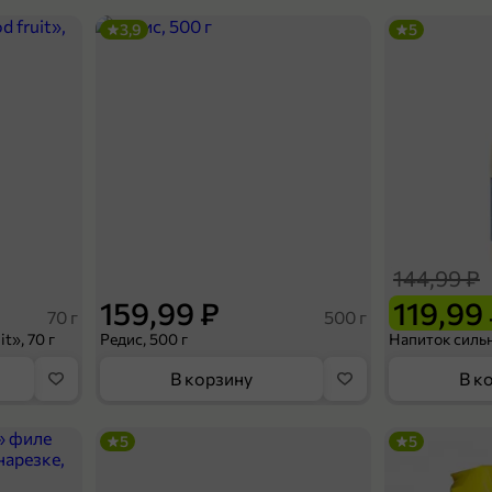
3,9
5
144,99 ₽
159,99 ₽
119,99
70 г
500 г
t», 70 г
Редис, 500 г
В корзину
В к
5
5