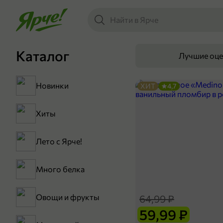
Каталог
Лучшие оц
Новинки
ХИТ
4,7
Хиты
Лето с Ярче!
Много белка
Овощи и фрукты
64,99 ₽
59,99 ₽