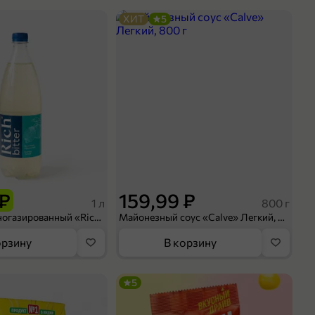
ХИТ
5
 ₽
159,99 ₽
1 л
800 г
Напиток сильногазированный «Rich» Биттер Лемон, 1 л
Майонезный соус «Calve» Легкий, 800 г
орзину
В корзину
5