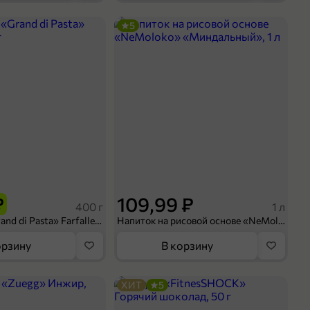
5
₽
109,99 ₽
400 г
1 л
Макароны «Grand di Pasta» Farfalle, 400 г
Напиток на рисовой основе «NeMoloko» «Миндальный», 1 л
орзину
В корзину
ХИТ
5