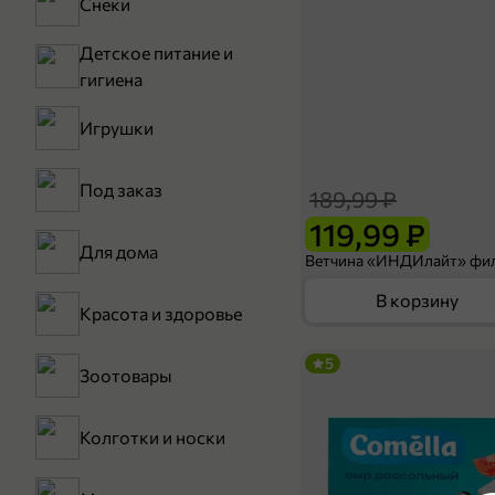
Снеки
Детское питание и
гигиена
Игрушки
Под заказ
189,99 ₽
119,99 ₽
Для дома
В корзину
Красота и здоровье
5
Зоотовары
Колготки и носки