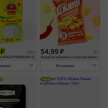
 ₽
54,99 ₽
500 г
35 г
Рис «TaMashAe MIADI PREMIUM» басмати пропаренный, 500 г
Кукуруза «Джинн» со вкусом двойного сыра и чили, 35 г
орзину
В корзину
3
4,9