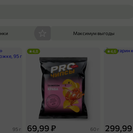
енки
Максимум выгоды
4,8
4,6
69,99 ₽
299,99
95 г
60 г