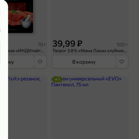
1
 ₽
39,99 ₽
70 г
100 г
Колбаса сыровяленая «ИНДИлайт» Сабросо Монте, в нарезке, 70 г
Творог 3.8% «Мама Лама» клубника-банан, 100 г
орзину
В корзину
5