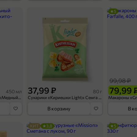
5
99,98 ₽
37,99 ₽
79,99 
450 мл
80 г
Напиток безалкогольный «Медный Великан» Мохито-клубника, 450 мл
Сухарики «Кириешки Light» Семга с сыром, 80 г
В корзину
В к
ХИТ
3,8
5