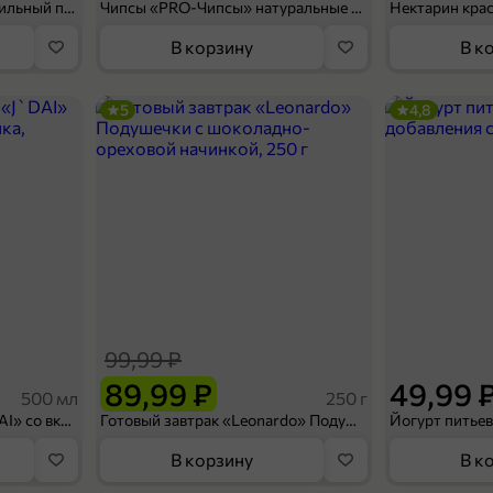
Мороженое «Medino» ванильный пломбир в рожке, 95 г
Чипсы «PRO-Чипсы» натуральные картофельные со вкусом краба, 60 г
Нектарин кра
В корзину
В к
5
4,8
99,99 ₽
89,99 ₽
49,99 
500 мл
250 г
Холодный чай белый «J`DAI» со вкусом белого персика, 500 мл
Готовый завтрак «Leonardo» Подушечки с шоколадно-ореховой начинкой, 250 г
В корзину
В к