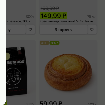
199,99 ₽
 ₽
149,99 ₽
300 г
75 мл
ruit» резаное, 300 г
Крем универсальный «EVO» Пантенол, 75 мл
орзину
В корзину
ХИТ
4,7
 ₽
59,99 ₽
227 г
102 г