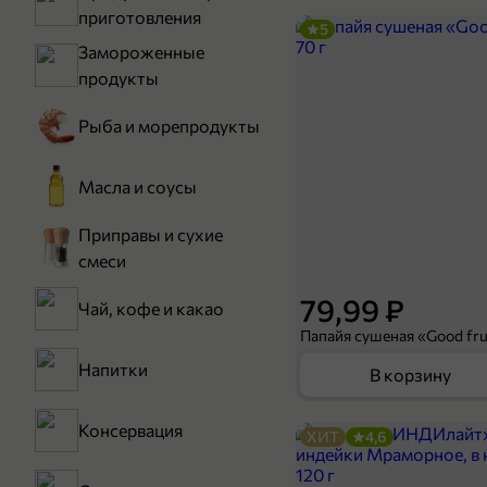
приготовления
5
Замороженные
продукты
Рыба и морепродукты
Масла и соусы
Приправы и сухие
смеси
79,99 ₽
Чай, кофе и какао
Папайя сушеная «Good frui
Напитки
В корзину
Консервация
ХИТ
4,6