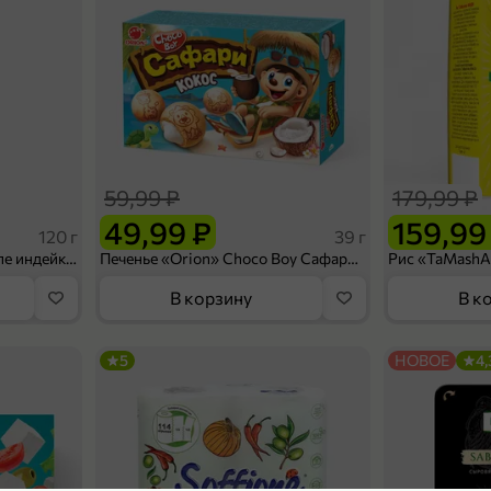
59,99 ₽
179,99 ₽
49,99 ₽
159,99
120 г
39 г
Ветчина «ИНДИлайт» филе индейки Мраморное, в нарезке, 120 г
Печенье «Orion» Choco Boy Сафари кокос, 39 г
В корзину
В к
5
НОВОЕ
4,