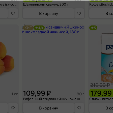
Конфеты освежающие «Love is» со вкусом морской соли и маракуйи, 20 г
Шампиньоны свежие, 300 г
В корзину
В к
ХИТ
4,9
5
219,99 ₽
109,99 ₽
179,99
1 кг
180 г
Вафельный сэндвич «Яшкино» с шоколадной начинкой, 180 г
В корзину
В к