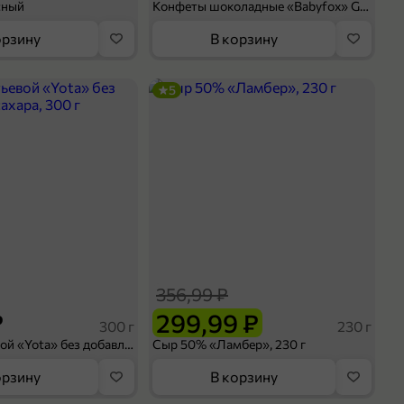
сный
Конфеты шоколадные «Babyfox» Galaxy sphere с фундуком, 130 г
орзину
В корзину
5
356,99 ₽
₽
299,99 ₽
300 г
230 г
Йогурт питьевой «Yota» без добавления сахара, 300 г
Сыр 50% «Ламбер», 230 г
орзину
В корзину