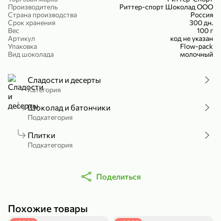
Производитель
Риттер-спорт Шоколад ООО
Холодный чай белый «J`DAI» со вкусом белого персика, 500 мл
Готовый завтрак «Leonardo» Подушечки с шоколадно-ореховой начинкой, 250 г
Страна производства
Россия
Срок хранения
300 дн.
В корзину
В корзину
Вес
100 г
Артикул
код не указан
4,8
5
Упаковка
Flow-pack
Вид шоколада
молочный
Сладости и десерты
Категория
Шоколад и батончики
Подкатегория
Плитки
356,99 ₽
Подкатегория
49,99 ₽
299,99 ₽
300 г
230 г
Йогурт питьевой «Yota» без добавления сахара, 300 г
Сыр 50% «Ламбер», 230 г
В корзину
В корзину
Поделиться
5
3,9
Похожие товары