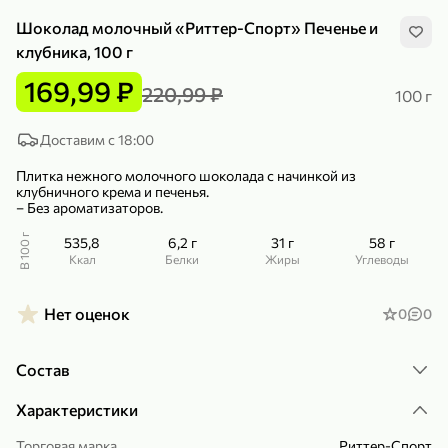
Шоколад молочный «Риттер-Спорт» Печенье и
клубника, 100 г
169,99 ₽
220,99 ₽
100 г
299,99 ₽
159,99 ₽
Доставим с 18:00
1 кг
130 г
Нектарин красный
Конфеты шоколадные «Babyfox» Galaxy sphere с фундуком, 130 г
Плитка нежного молочного шоколада с начинкой из
клубничного крема и печенья.
В корзину
В корзину
– Без ароматизаторов.
5
5
В 100 г
535,8
6,2 г
31 г
58 г
ккал
Белки
Жиры
Углеводы
Нет оценок
0
0
Состав
Характеристики
89,99 ₽
99,99 ₽
69,99 ₽
89,99 ₽
Торговая марка
Риттер-Спорт
500 мл
250 г