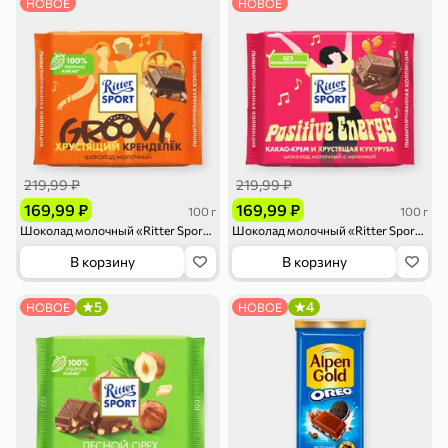
НОВОЕ
НОВОЕ
79,99 ₽
159,99 ₽
70 г
500 г
Папайя сушеная «Good fruit», 70 г
Редис, 500 г
219,99 ₽
219,99 ₽
В корзину
В корзину
169,99 ₽
169,99 ₽
100 г
100 г
Шоколад молочный «Ritter Sport» Хрустящий кренделёк, 100 г
Шоколад молочный «Ritter Sport» какао-крем и кукуруза, 100 г
5
5
ХИТ
В корзину
В корзину
5
4
НОВОЕ
НОВОЕ
144,99 ₽