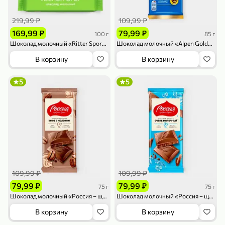
119,99 ₽
159,99 ₽
1 л
800 г
Напиток сильногазированный «Rich» Биттер Лемон, 1 л
Майонезный соус «Calve» Легкий, 800 г
219,99 ₽
109,99 ₽
В корзину
В корзину
169,99 ₽
79,99 ₽
100 г
85 г
Шоколад молочный «Ritter Sport» с лесным орехом, 100 г
Шоколад молочный «Alpen Gold» Oreo, 85 г
4,6
5
ХИТ
В корзину
В корзину
5
5
189,99 ₽
59,99 ₽
119,99 ₽
49,99 ₽
120 г
39 г
Ветчина «ИНДИлайт» филе индейки Мраморное, в нарезке, 120 г
Печенье «Orion» Choco Boy Сафари кокос, 39 г
109,99 ₽
109,99 ₽
В корзину
В корзину
79,99 ₽
79,99 ₽
75 г
75 г
Шоколад молочный «Россия – щедрая душа!» Кофе с молоком, 75 г
Шоколад молочный «Россия – щедрая душа!» Очень молочный, 75 г
5
5
В корзину
В корзину