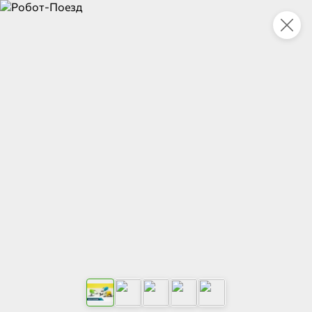
Укажите адрес
4,9
4,8
ХИТ
64,99 ₽
59,99 ₽
69,99 ₽
95 г
60 г
Мороженое «Medino» ванильный пломбир в рожке, 95 г
Чипсы «PRO-Чипсы» натуральные картофельные со вкусом краба, 60 г
В корзину
В корзину
4,4
5