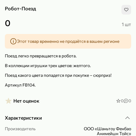
Робот-Поезд
0
1 шт
Этот товар временно не продаётся в вашем регионе
299,99 ₽
159,99 ₽
1 кг
130 г
Нектарин красный
Конфеты шоколадные «Babyfox» Galaxy sphere с фундуком, 130 г
Поезд легко превращается в робота.
В корзину
В корзину
В коллекции игрушки трех цветов: желтого.
5
5
Поезд какого цвета попадется при покупке – сюрприз!
Артикул FB104.
Нет оценок
0
0
Характеристики
89,99 ₽
99,99 ₽
Производитель
ООО «Шаньтоу Фенбао
Анимейшн Тойс»
69,99 ₽
89,99 ₽
500 мл
250 г