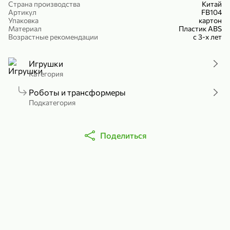
Страна производства
Китай
Холодный чай белый «J`DAI» со вкусом белого персика, 500 мл
Готовый завтрак «Leonardo» Подушечки с шоколадно-ореховой начинкой, 250 г
Артикул
FB104
Упаковка
картон
В корзину
В корзину
Материал
Пластик ABS
Возрастные рекомендации
с 3-х лет
4,8
5
Игрушки
Категория
Роботы и трансформеры
Подкатегория
Поделиться
356,99 ₽
49,99 ₽
299,99 ₽
300 г
230 г
Йогурт питьевой «Yota» без добавления сахара, 300 г
Сыр 50% «Ламбер», 230 г
В корзину
В корзину
5
4