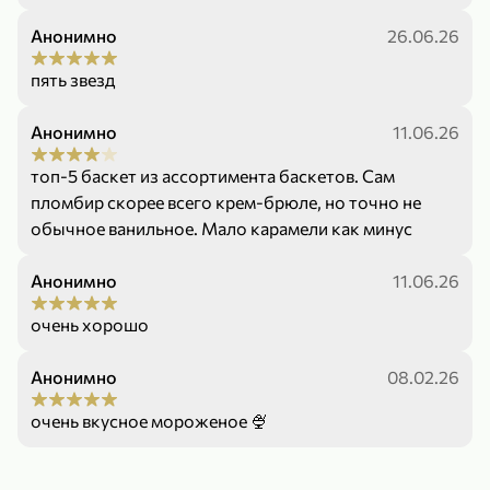
Анонимно
26.06.26
пять звезд
Анонимно
11.06.26
299,99 ₽
159,99 ₽
1 кг
130 г
топ-5 баскет из ассортимента баскетов. Сам
Нектарин красный
Конфеты шоколадные «Babyfox» Galaxy sphere с фундуком, 130 г
пломбир скорее всего крем-брюле, но точно не
В корзину
В корзину
обычное ванильное. Мало карамели как минус
5
5
Анонимно
11.06.26
очень хорошо
Анонимно
08.02.26
очень вкусное мороженое 🍨
89,99 ₽
99,99 ₽
64,99 ₽
89,99 ₽
500 мл
250 г