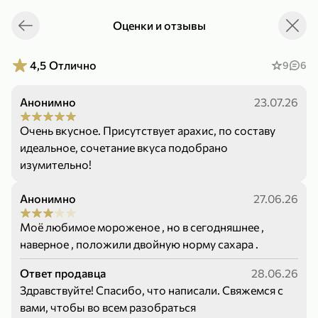
Оценки и отзывы
Укажите адрес
4,9
4,8
ХИТ
4,5
Отлично
9
6
Анонимно
23.07.26
Очень вкусное. Присутствует арахис, по составу
идеальное, сочетание вкуса подобрано
изумительно!
64,99 ₽
Анонимно
27.06.26
59,99 ₽
69,99 ₽
95 г
60 г
Мороженое «Medino» ванильный пломбир в рожке, 95 г
Чипсы «PRO-Чипсы» натуральные картофельные со вкусом краба, 60 г
Моё любимое мороженое , но в сегодняшнее ,
В корзину
В корзину
наверное , положили двойную норму сахара .
4,4
5
Ответ продавца
28.06.26
Здравствуйте! Спасибо, что написали. Свяжемся с
вами, чтобы во всем разобраться