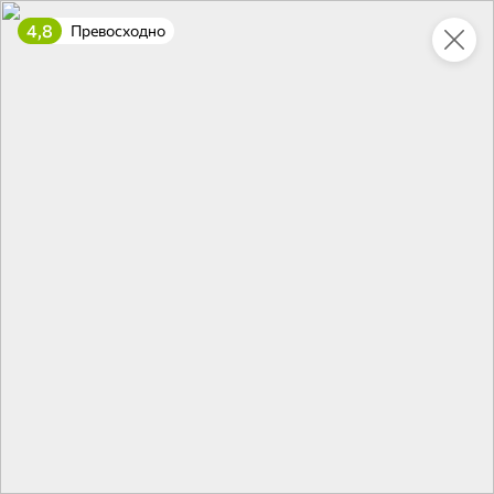
4,8
Превосходно
Укажите адрес
4,7
4,8
ХИТ
64,99 ₽
59,99 ₽
69,99 ₽
95 г
60 г
Мороженое «Medino» ванильный пломбир в рожке, 95 г
Чипсы «PRO-Чипсы» натуральные картофельные со вкусом краба, 60 г
В корзину
В корзину
4,6
5