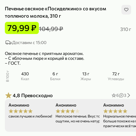
Печенье овсяное «Посиделкино» со вкусом
топленого молока, 310 г
79,99 ₽
104,99 ₽
310 г
299,99 ₽
159,99 ₽
Доставим с 15:00
1 кг
130 г
Нектарин красный
Конфеты шоколадные «Babyfox» Galaxy sphere с фундуком, 130 г
Овсяное печенье с приятным ароматом.
– С яблочным пюре и корицей в составе.
В корзину
В корзину
– ГОСТ.
5
5
В 100 г
430
6 г
13 г
72 г
ккал
Белки
Жиры
Углеводы
4,8
Превосходно
6
3
Анонимно
Анонимно
Анонимно
12.06.26
26.05.26
самое лучшее и любимое! жаль нет 10 звёзд!
Неплохое печенье. Вкус топлёного молока
Нормальное печенье
ощутим, но не очень натурален.
больше похоже на 
практически всё та
89,99 ₽
99,99 ₽
69,99 ₽
89,99 ₽
500 мл
250 г