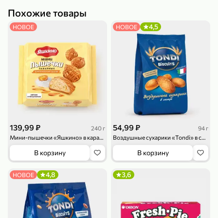
Похожие товары
4,5
НОВОЕ
НОВОЕ
79,99 ₽
159,99 ₽
70 г
500 г
Папайя сушеная «Good fruit», 70 г
Редис, 500 г
В корзину
В корзину
5
5
ХИТ
139,99 ₽
54,99 ₽
240 г
94 г
Мини-пышечки «Яшкино» в карамельной глазури, 240 г
Воздушные сухарики «Tondi» в сахаре, 94 г
В корзину
В корзину
4,8
3,6
НОВОЕ
144,99 ₽