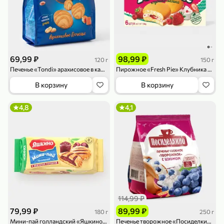
119,99 ₽
159,99 ₽
1 л
800 г
Напиток сильногазированный «Rich» Биттер Лемон, 1 л
Майонезный соус «Calve» Легкий, 800 г
В корзину
В корзину
139,99 ₽
4,6
5
ХИТ
69,99 ₽
98,99 ₽
120 г
150 г
Печенье «Tondi» арахисовое в карамельной глазури, 120 г
Пирожное «Fresh Pie» Клубника – малина, 150 г
В корзину
В корзину
4,8
4,1
189,99 ₽
59,99 ₽
119,99 ₽
49,99 ₽
120 г
39 г
Ветчина «ИНДИлайт» филе индейки Мраморное, в нарезке, 120 г
Печенье «Orion» Choco Boy Сафари кокос, 39 г
В корзину
В корзину
114,99 ₽
5
5
79,99 ₽
89,99 ₽
180 г
250 г
Мини-пай голландский «Яшкино» с вишневой начинкой, 180 г
Печенье творожное «Посиделкино» с изюмом, 250 г