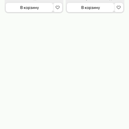
В корзину
В корзину
179,99 ₽
159,99 ₽
54,99 ₽
500 г
35 г
Рис «TaMashAe MIADI PREMIUM» басмати пропаренный, 500 г
Кукуруза «Джинн» со вкусом двойного сыра и чили, 35 г
В корзину
В корзину
5
5