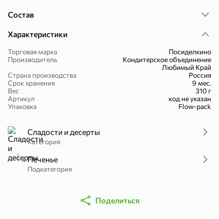
Холодный чай белый «J`DAI» со вкусом белого персика, 500 мл
Готовый завтрак «Leonardo» Подушечки с шоколадно-ореховой начинкой, 250 г
Состав
В корзину
В корзину
Характеристики
4,8
5
Торговая марка
Посиделкино
Производитель
Кондитерское объединение
Любимый Край
Страна производства
Россия
Срок хранения
9 мес.
Вес
310 г
Артикул
код не указан
Упаковка
Flow-pack
Сладости и десерты
356,99 ₽
Категория
49,99 ₽
299,99 ₽
300 г
230 г
Йогурт питьевой «Yota» без добавления сахара, 300 г
Сыр 50% «Ламбер», 230 г
Печенье
Подкатегория
В корзину
В корзину
5
3,8
Поделиться