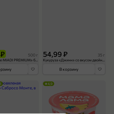
 ₽
54,99 ₽
500 г
35 г
Рис «TaMashAe MIADI PREMIUM» басмати пропаренный, 500 г
Кукуруза «Джинн» со вкусом двойного сыра и чили, 35 г
орзину
В корзину
3
4,9