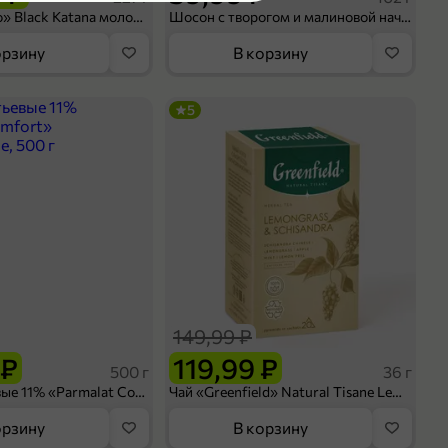
Кофе «Bushido» Black Katana молотый, 227 г
Шосон с творогом и малиновой начинкой, 102 г
оделиться
орзину
В корзину
5
149,99 ₽
 ₽
119,99 ₽
500 г
36 г
Сливки питьевые 11% «Parmalat Comfort» безлактозные, 500 г
Чай «Greenfield» Natural Tisane Lemongrass & Schisandra, 20 пирамидок, 36 г
орзину
В корзину