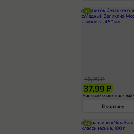
5
149,99 ₽
200 г
Тунец «Меридиан» филе-кусочки в желе, 200 г
В корзину
46,99 ₽
37,99 ₽
В корзину
5