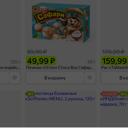
59,99 ₽
179,99 ₽
49,99 ₽
159,99
120 г
39 г
Ветчина «ИНДИлайт» филе индейки Мраморное, в нарезке, 120 г
Печенье «Orion» Choco Boy Сафари кокос, 39 г
В корзину
В к
5
НОВОЕ
4,