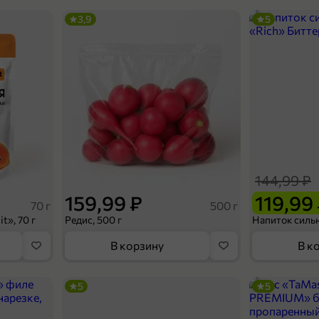
3,9
5
144,99 ₽
159,99 ₽
119,99
70 г
500 г
t», 70 г
Редис, 500 г
В корзину
В к
5
5