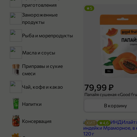
приготовления
5
Замороженные
продукты
Рыба и морепродукты
Масла и соусы
Приправы и сухие
смеси
79,99 ₽
Чай, кофе и какао
Папайя сушеная «Good frui
Напитки
В корзину
Консервация
ХИТ
4,6