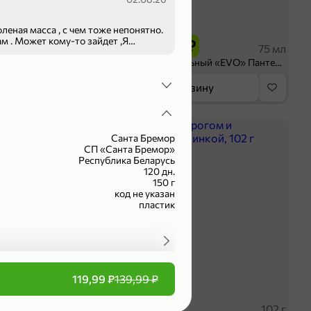
199,99 ₽
леная масса , с чем тоже непонятно.
 ₽
149,99 ₽
м . Может кому-то зайдет ,Я
300 г
75 мл
ruit» резаное, 300 г
Крем универсальный «EVO» Пантенол, 75 мл
орзину
В корзину
ХИТ
4,7
Санта Бремор
СП «Санта Бремор»
Республика Беларусь
120 дн.
150 г
код не указан
пластик
119,99 ₽
139,99 ₽
укты
 ₽
59,99 ₽
227 г
102 г