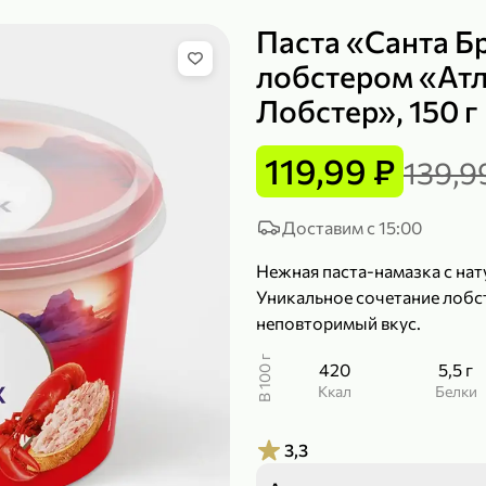
Паста «Санта Б
лобстером «Ат
Лобстер», 150 г
149,99 ₽
219,99 ₽
99,99 ₽
139,99
200 г
120 г
119,99 ₽
139,9
Сыр рассольный 35% «Comella», 200 г
Полотенца бумажные «Soffione» MENU, 2 рулона, 120 г
В корзину
В к
Доставим с 15:00
Нежная паста-намазка с на
4,9
4,9
Уникальное сочетание лобс
неповторимый вкус.
В 100 г
420
5,5 г
ккал
Белки
3,3