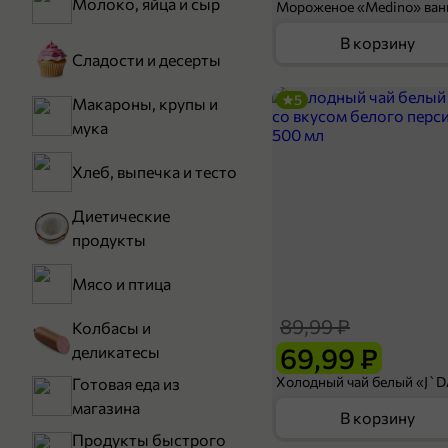
Молоко, яйца и сыр
В корзину
Сладости и десерты
5
Макароны, крупы и
мука
Хлеб, выпечка и тесто
Диетические
продукты
Мясо и птица
89,99 ₽
Колбасы и
69,99 ₽
деликатесы
Готовая еда из
магазина
В корзину
Продукты быстрого