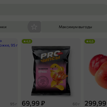
енки
Максимум выгоды
4,8
4,6
69,99 ₽
299,99
95 г
60 г