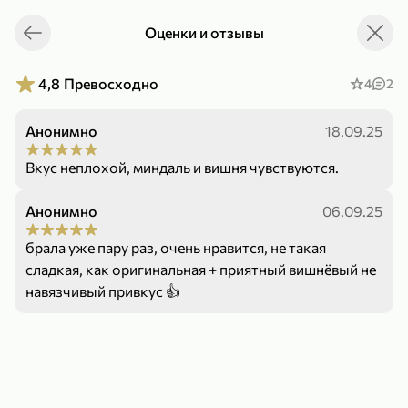
Оценки и отзывы
Укажите адрес
4,7
4,8
ХИТ
4,8
Превосходно
4
2
Анонимно
18.09.25
Вкус неплохой, миндаль и вишня чувствуются.
Анонимно
06.09.25
64,99 ₽
брала уже пару раз, очень нравится, не такая
59,99 ₽
69,99 ₽
95 г
60 г
сладкая, как оригинальная + приятный вишнёвый не
Мороженое «Medino» ванильный пломбир в рожке, 95 г
Чипсы «PRO-Чипсы» натуральные картофельные со вкусом краба, 60 г
навязчивый привкус 👍
В корзину
В корзину
4,6
5