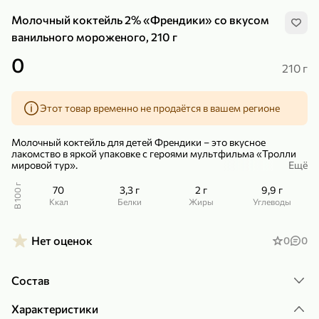
Молочный коктейль 2% «Френдики» со вкусом
ванильного мороженого, 210 г
0
210 г
299,99 ₽
159,99 ₽
1 кг
130 г
Этот товар временно не продаётся в вашем регионе
Нектарин красный
Конфеты шоколадные «Babyfox» Galaxy sphere с фундуком, 130 г
В корзину
В корзину
Молочный коктейль для детей Френдики – это вкусное
лакомство в яркой упаковке с героями мультфильма «Тролли
мировой тур».
Ещё
5
5
Коктейль удобно брать с собой в дорогу или на прогулку, чтобы
В 100 г
70
3,3 г
2 г
9,9 г
ваш ребенок мог в любое время перекусить любимым
ккал
Белки
Жиры
Углеводы
напитком. Френдики – полезное лакомство, которым вы не
можете не поделиться!
Для детей от 3х лет.
Нет оценок
0
0
Состав
89,99 ₽
99,99 ₽
Характеристики
69,99 ₽
89,99 ₽
500 мл
250 г