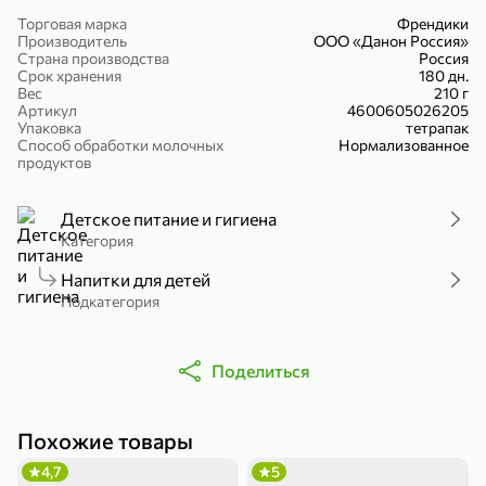
Холодный чай белый «J`DAI» со вкусом белого персика, 500 мл
Готовый завтрак «Leonardo» Подушечки с шоколадно-ореховой начинкой, 250 г
Торговая марка
Френдики
Производитель
ООО «Данон Россия»
В корзину
В корзину
Страна производства
Россия
Срок хранения
180 дн.
Вес
210 г
4,8
5
Артикул
4600605026205
Упаковка
тетрапак
Способ обработки молочных
Нормализованное
продуктов
Детское питание и гигиена
Категория
Напитки для детей
356,99 ₽
Подкатегория
49,99 ₽
299,99 ₽
300 г
230 г
Йогурт питьевой «Yota» без добавления сахара, 300 г
Сыр 50% «Ламбер», 230 г
Поделиться
В корзину
В корзину
5
3,9
Похожие товары
4,7
5