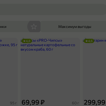
енки
Максимум выгоды
4,8
4,6
69,99 ₽
299,99
95 г
60 г