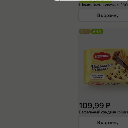
5
Шампиньоны свежие, 300
В корзину
ХИТ
4,9
49,99 ₽
400 г
Макаронные изделия «Cardinale» Перья, 400 г
В корзину
4,7
109,99 ₽
В корзину