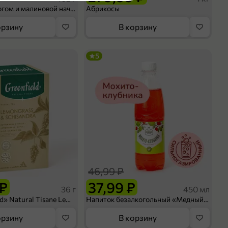
Шосон с творогом и малиновой начинкой, 102 г
Абрикосы
орзину
В корзину
5
оделиться
46,99 ₽
 ₽
37,99 ₽
36 г
450 мл
Чай «Greenfield» Natural Tisane Lemongrass & Schisandra, 20 пирамидок, 36 г
Напиток безалкогольный «Медный Великан» Мохито-клубника, 450 мл
орзину
В корзину