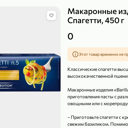
Макаронные изд
Спагетти, 450 г
149,99 ₽
219,99 ₽
0
99,99 ₽
139,99
200 г
120 г
Сыр рассольный 35% «Comella», 200 г
Полотенца бумажные «Soffione» MENU, 2 рулона, 120 г
Этот товар временно не п
В корзину
В к
Классические спагетти высш
4,9
5
высококачественной пшени
Макаронные изделия «Barill
приготовления пасты с раз
овощными или с морепроду
– Приготовьте спагетти с к
свежим базиликом. Помимо