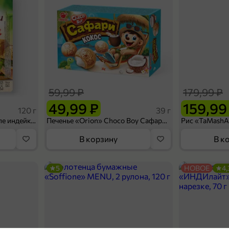
59,99 ₽
179,99 ₽
49,99 ₽
159,99
120 г
39 г
Ветчина «ИНДИлайт» филе индейки Мраморное, в нарезке, 120 г
Печенье «Orion» Choco Boy Сафари кокос, 39 г
В корзину
В к
5
НОВОЕ
4,