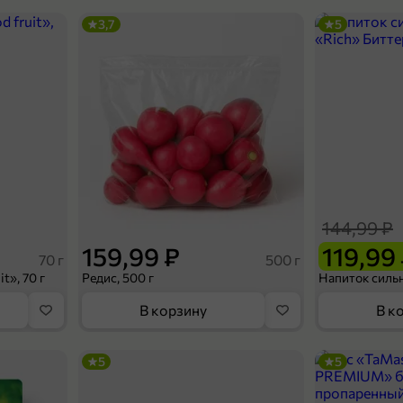
3,7
5
144,99 ₽
159,99 ₽
119,99
70 г
500 г
t», 70 г
Редис, 500 г
В корзину
В к
5
5