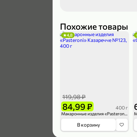
119,99 ₽
89,99 ₽
Похожие товары
4,8
В корзину
4,6
119,98 ₽
84,99 ₽
400 г
Макаронные изделия «Pasteroni» Казаречче №123, 400 г
169,99 ₽
В корзину
149,99 ₽