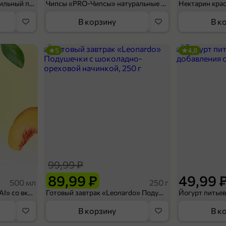
Мороженое «Medino» ванильный пломбир в рожке, 95 г
Чипсы «PRO-Чипсы» натуральные картофельные со вкусом краба, 60 г
Нектарин кра
В корзину
В к
5
4,8
99,99 ₽
89,99 ₽
49,99 
500 мл
250 г
Холодный чай белый «J`DAI» со вкусом белого персика, 500 мл
Готовый завтрак «Leonardo» Подушечки с шоколадно-ореховой начинкой, 250 г
В корзину
В к