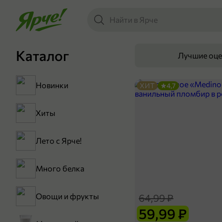
Каталог
Лучшие оц
Новинки
ХИТ
4,7
Хиты
Лето с Ярче!
Много белка
Овощи и фрукты
64,99 ₽
59,99 ₽