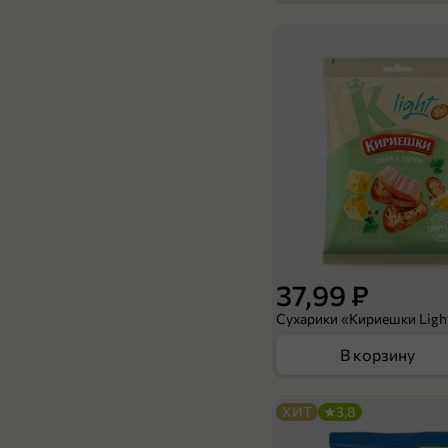
49,99 ₽
400 г
Макаронные изделия «Cardinale» Рожки, 400 г
В корзину
37,99 ₽
В корзину
ХИТ
3,8