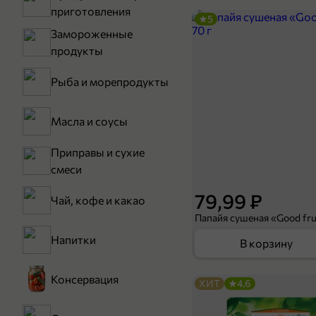
приготовления
5
Замороженные
продукты
Рыба и морепродукты
Масла и соусы
Приправы и сухие
смеси
79,99 ₽
Чай, кофе и какао
Папайя сушеная «Good frui
Напитки
В корзину
Консервация
ХИТ
4,6