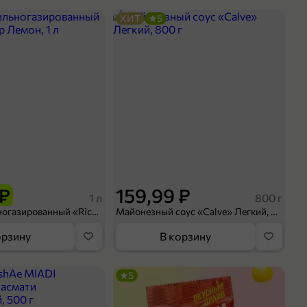
ХИТ
5
 ₽
159,99 ₽
1 л
800 г
Напиток сильногазированный «Rich» Биттер Лемон, 1 л
Майонезный соус «Calve» Легкий, 800 г
орзину
В корзину
5