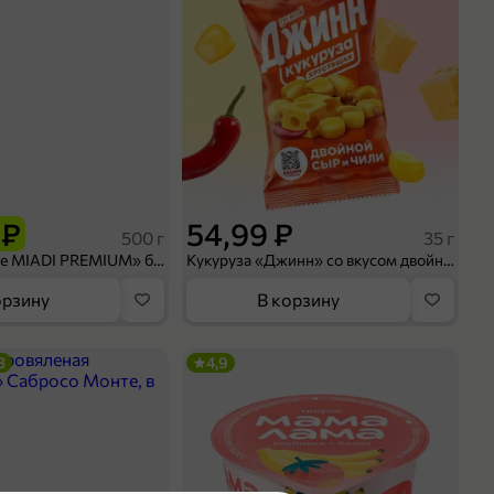
 ₽
54,99 ₽
500 г
35 г
Рис «TaMashAe MIADI PREMIUM» басмати пропаренный, 500 г
Кукуруза «Джинн» со вкусом двойного сыра и чили, 35 г
орзину
В корзину
3
4,9