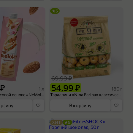
5
69,99 ₽
 ₽
54,99 ₽
1 л
180 г
Напиток на рисовой основе «NeMoloko» «Миндальный», 1 л
Тараллини «Nina Farina» классические, 180 г
орзину
В корзину
ХИТ
5