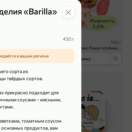
елия «Barilla»
 ₽
39,99 ₽
450 г
70 г
100 г
Колбаса сыровяленая «ИНДИлайт» Сабросо Монте, в нарезке, 70 г
Творог 3.8% «Мама Лама» клубника-банан, 100 г
родаётся в вашем регионе
орзину
В корзину
его сорта из
5
цы твёрдых сортов.
a» прекрасно подходят для
личными соусами – мясными,
ктами.
реветками, томатным соусом
 основных продуктов, вам