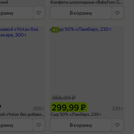
сный
Конфеты шоколадные «Babyfox» Galaxy sphere с фундуком, 130 г
орзину
В корзину
5
356,99 ₽
₽
299,99 ₽
300 г
230 г
Йогурт питьевой «Yota» без добавления сахара, 300 г
Сыр 50% «Ламбер», 230 г
орзину
В корзину