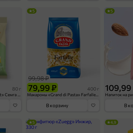
5
5
49,99 ₽
400 г
Макаронные изделия «Cardinale» Спирали, 400 г
В корзину
99,98 ₽
79,99 ₽
109,99
80 г
400 г
Сухарики «Кириешки Light» Семга с сыром, 80 г
Макароны «Grand di Pasta» Farfalle, 400 г
В корзину
В к
5
4,9