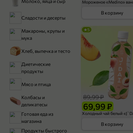
Молоко, яйца и сыр
В корзину
Сладости и десерты
5
Макароны, крупы и
мука
Хлеб, выпечка и тесто
Диетические
продукты
Мясо и птица
89,99 ₽
Колбасы и
69,99 ₽
деликатесы
Готовая еда из
магазина
В корзину
Продукты быстрого