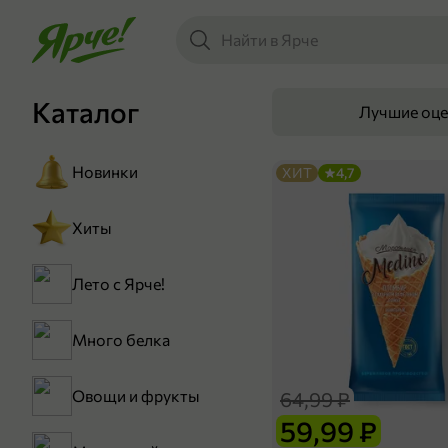
Каталог
Лучшие оц
Новинки
ХИТ
4,7
Хиты
Лето с Ярче!
Много белка
Овощи и фрукты
64,99 ₽
59,99 ₽