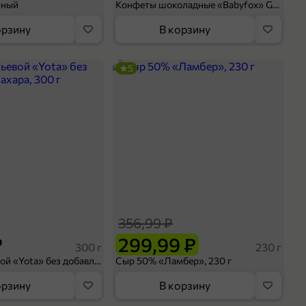
сный
Конфеты шоколадные «Babyfox» Galaxy sphere с фундуком, 130 г
орзину
В корзину
5
356,99 ₽
₽
299,99 ₽
300 г
230 г
Йогурт питьевой «Yota» без добавления сахара, 300 г
Сыр 50% «Ламбер», 230 г
орзину
В корзину