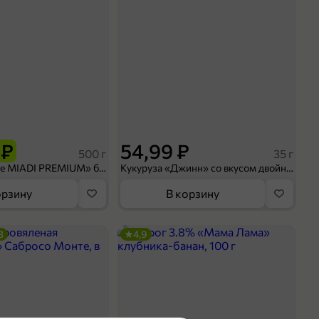
 ₽
54,99 ₽
500 г
35 г
Рис «TaMashAe MIADI PREMIUM» басмати пропаренный, 500 г
Кукуруза «Джинн» со вкусом двойного сыра и чили, 35 г
орзину
В корзину
3
4,9