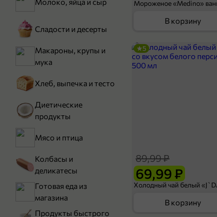
Молоко, яйца и сыр
В корзину
Сладости и десерты
5
Макароны, крупы и
мука
Хлеб, выпечка и тесто
Диетические
продукты
Мясо и птица
89,99 ₽
Колбасы и
69,99 ₽
деликатесы
Готовая еда из
магазина
В корзину
Продукты быстрого