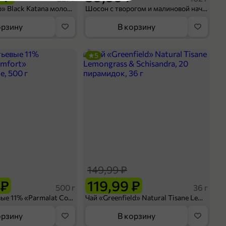
оделиться
Кофе «Bushido» Black Katana молотый, 227 г
Шосон с творогом и малиновой начинкой, 102 г
орзину
В корзину
5
149,99 ₽
 ₽
119,99 ₽
500 г
36 г
Сливки питьевые 11% «Parmalat Comfort» безлактозные, 500 г
Чай «Greenfield» Natural Tisane Lemongrass & Schisandra, 20 пирамидок, 36 г
орзину
В корзину