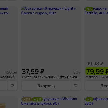
5
54,99 ₽
450 г
леб Инской, в нарезке, 450 г
В корзину
99,98 ₽
37,99 ₽
79,99 
450 мл
80 г
Напиток безалкогольный «Медный Великан» Мохито-клубника, 450 мл
Сухарики «Кириешки Light» Семга с сыром, 80 г
В корзину
В к
ХИТ
3,8
5