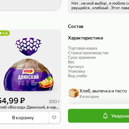
Нет , не мой выбор , я люблю с
рвущейся , хлебный . Этот лаваш подходит только для рулетов и
189,99 ₽
299,99 ₽
шаурмы ! Он плотный , специа
139,99 ₽
149,98
скручивании .
50 г
150 г
Печенье протеиновое «COCOnitto» BROWNIE с кокосом, 50 г
Состав
Риет «Сибагро» с кедровыми орехами, 150 г
Манго «Good f
4,6
В корзину
В к
Характеристики
Торговая марка
4,6
Страна производства
Срок хранения
Вес
Артикул
Упаковка
Вид хлеба
Хлеб, выпечка и тесто
Категория
54,99 ₽
300 г
Хлеб и выпечка
Хлеб «Восход» Двинский, в нарезке, 300 г
Подкатегория
Уведоми
169,99 ₽
839,99 ₽
В корзину
149,99 ₽
689,99
20 г
300 г