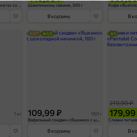
П
4,9
Конфеты освежающие «Love is» со вкусом морской соли и маракуйи, 20 г
Шампиньоны свежие, 300 г
В корзину
В к
ХИТ
4,9
5
69,99 ₽
450 г
Хлеб «Восход» Ремесленный, в нарезке, 450 г
В корзину
219,99 ₽
4
109,99 ₽
179,99
1 кг
180 г
Вафельный сэндвич «Яшкино» с шоколадной начинкой, 180 г
В корзину
В к