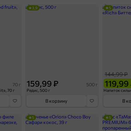
3,9
5
144,99 ₽
159,99 ₽
119,99
70 г
500 г
t», 70 г
Редис, 500 г
В корзину
В к
5
5