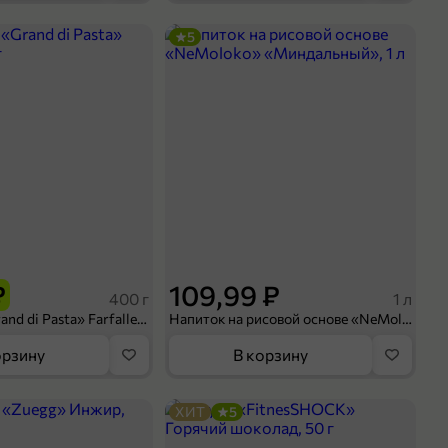
5
₽
109,99 ₽
400 г
1 л
Макароны «Grand di Pasta» Farfalle, 400 г
Напиток на рисовой основе «NeMoloko» «Миндальный», 1 л
орзину
В корзину
ХИТ
5