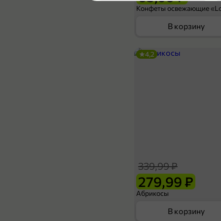
3,7
В корзину
4,2
41,98 ₽
200 г
Лаваш «Инской», 200 г
В корзину
339,99 ₽
4,7
279,99 ₽
Абрикосы
В корзину