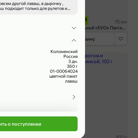
овсем другой лаваш, в дырочку ,
199,99 ₽
льно чтобы не рвалось про
 ₽
149,99 ₽
300 г
75 мл
ruit» резаное, 300 г
Крем универсальный «EVO» Пантенол, 75 мл
орзину
В корзину
Коломенский
ХИТ
Россия
4,7
3 дн.
360 г
01-00064024
цветной пакет
лаваш
ть о поступлении
 ₽
59,99 ₽
227 г
102 г