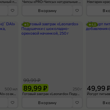
Мороженое «Medino» ванильный пломбир в рожке, 95 г
Чипсы «PRO-Чипсы» натуральные картофельные со вкусом краба, 60 г
Нектарин кра
В корзину
В к
5
4,8
99,99 ₽
89,99 ₽
49,99 
500 мл
250 г
Холодный чай белый «J`DAI» со вкусом белого персика, 500 мл
Готовый завтрак «Leonardo» Подушечки с шоколадно-ореховой начинкой, 250 г
В корзину
В к