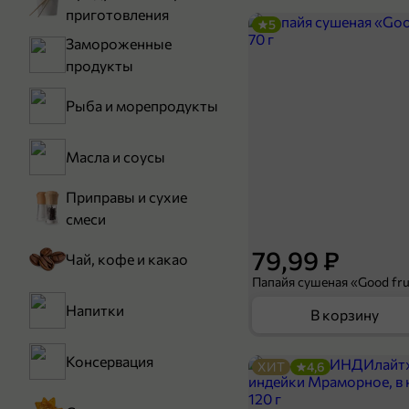
приготовления
5
Замороженные
продукты
Рыба и морепродукты
Масла и соусы
Приправы и сухие
смеси
79,99 ₽
Чай, кофе и какао
Папайя сушеная «Good frui
Напитки
В корзину
Консервация
ХИТ
4,6