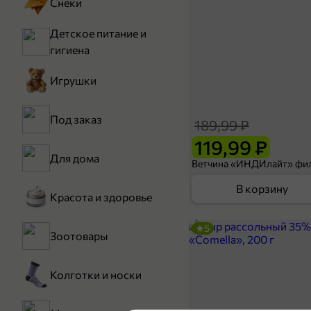
Снеки
Детское питание и
гигиена
Игрушки
Под заказ
189,99 ₽
119,99 ₽
Для дома
В корзину
Красота и здоровье
5
Зоотовары
Колготки и носки