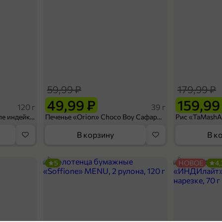
59,99 ₽
179,99 ₽
49,99 ₽
159,99
120 г
39 г
Ветчина «ИНДИлайт» филе индейки Мраморное, в нарезке, 120 г
Печенье «Orion» Choco Boy Сафари кокос, 39 г
В корзину
В к
5
НОВОЕ
4,