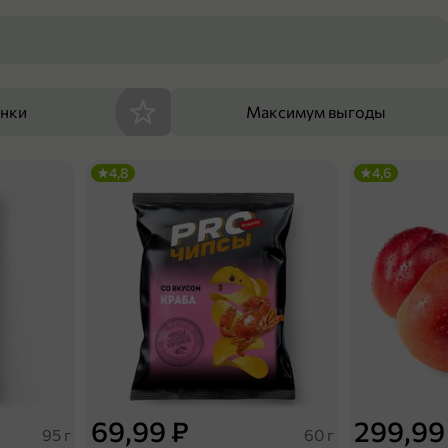
енки
Максимум выгоды
4,8
4,6
69,99 ₽
299,99
95 г
60 г