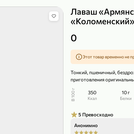
Лаваш «Армянс
«Коломенский»,
149,99 ₽
219,99 ₽
0
99,99 ₽
139,99
200 г
120 г
Сыр рассольный 35% «Comella», 200 г
Полотенца бумажные «Soffione» MENU, 2 рулона, 120 г
Этот товар временно не п
В корзину
В к
Тонкий, пшеничный, бездрож
4,7
4,9
приготовления оригинальны
В 100 г
350
10 г
ккал
Белки
5
Превосходно
Анонимно