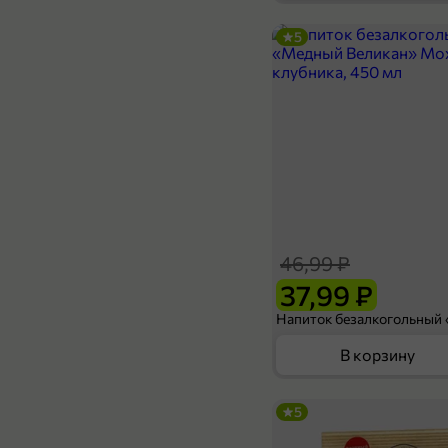
5
49,99 ₽
250 г
Батончик «Инской» «Ломайка», 250 г
Х
В корзину
46,99 ₽
37,99 ₽
В корзину
5