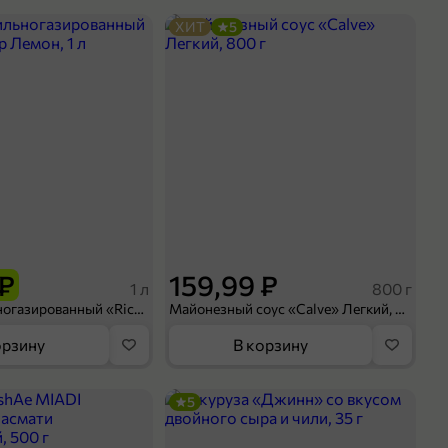
ХИТ
5
 ₽
159,99 ₽
1 л
800 г
Напиток сильногазированный «Rich» Биттер Лемон, 1 л
Майонезный соус «Calve» Легкий, 800 г
орзину
В корзину
5