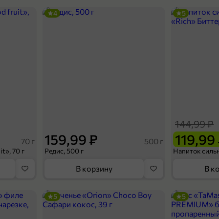
4
5
144,99 ₽
159,99 ₽
119,99
70 г
500 г
t», 70 г
Редис, 500 г
В корзину
В к
5
5