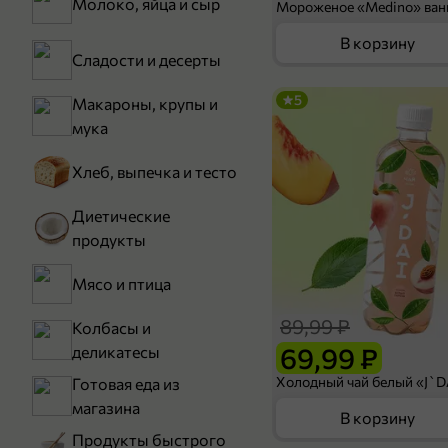
Молоко, яйца и сыр
В корзину
Сладости и десерты
5
Макароны, крупы и
мука
Хлеб, выпечка и тесто
Диетические
продукты
Мясо и птица
89,99 ₽
Колбасы и
69,99 ₽
деликатесы
Готовая еда из
магазина
В корзину
Продукты быстрого