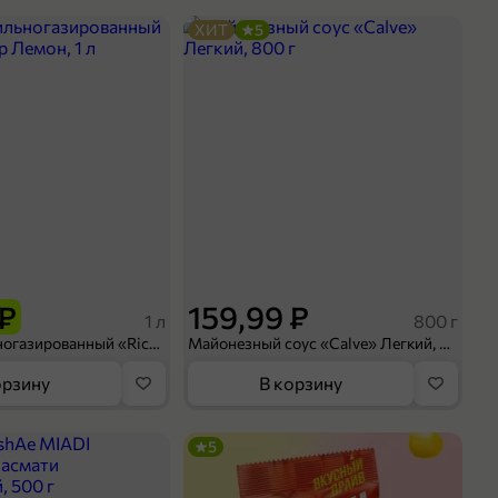
ХИТ
5
 ₽
159,99 ₽
1 л
800 г
Напиток сильногазированный «Rich» Биттер Лемон, 1 л
Майонезный соус «Calve» Легкий, 800 г
орзину
В корзину
5