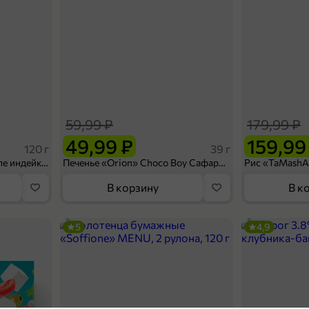
59,99 ₽
179,99 ₽
49,99 ₽
159,99
120 г
39 г
Ветчина «ИНДИлайт» филе индейки Мраморное, в нарезке, 120 г
Печенье «Orion» Choco Boy Сафари кокос, 39 г
В корзину
В к
5
4,9