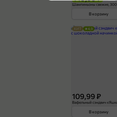
4,8
Шампиньоны свежие, 300
В корзину
ХИТ
4,9
89,99 ₽
69,99 ₽
500 мл
Холодный чай черный «J`DAI» со вкусом лайма и бергамота, 500 мл
В корзину
5
109,99 ₽
В корзину