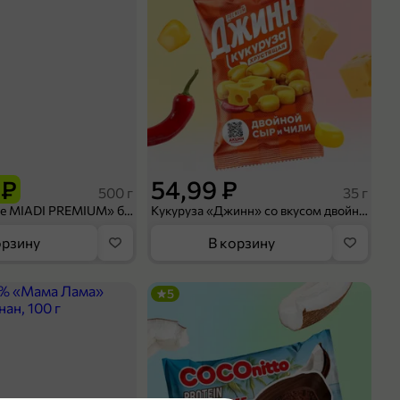
 ₽
54,99 ₽
500 г
35 г
Рис «TaMashAe MIADI PREMIUM» басмати пропаренный, 500 г
Кукуруза «Джинн» со вкусом двойного сыра и чили, 35 г
орзину
В корзину
5