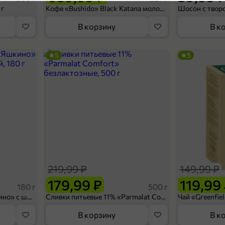
 г
Кофе «Bushido» Black Katana молотый, 227 г
В корзину
В к
5
5
82,99 ₽
500 мл
Чай зеленый «Святой источник» Манго-Ромашка, 500 мл
В корзину
219,99 ₽
149,99 ₽
5
179,99 ₽
119,99
180 г
500 г
Вафельный сэндвич «Яшкино» с шоколадной начинкой, 180 г
Сливки питьевые 11% «Parmalat Comfort» безлактозные, 500 г
В корзину
В к