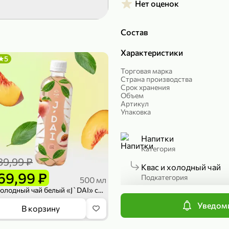
Нет оценок
299,99 ₽
199,99 ₽
149,98 ₽
149,99
Состав
150 г
300 г
Риет «Сибагро» с кедровыми орехами, 150 г
Манго «Good fruit» резаное, 300 г
Характеристики
5
В корзину
В к
Торговая марка
Страна производства
Срок хранения
ХИТ
4,7
Объем
Артикул
Упаковка
Напитки
Категория
89,99 ₽
Квас и холодный чай
69,99 ₽
Подкатегория
500 мл
Холодный чай белый «J`DAI» со вкусом белого персика, 500 мл
Уведоми
839,99 ₽
В корзину
П
689,99 ₽
59,99 
300 г
227 г