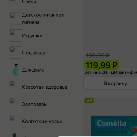
Снеки
Детское питание и
гигиена
Игрушки
Под заказ
189,99 ₽
119,99 ₽
Для дома
В корзину
Красота и здоровье
5
Зоотовары
Колготки и носки