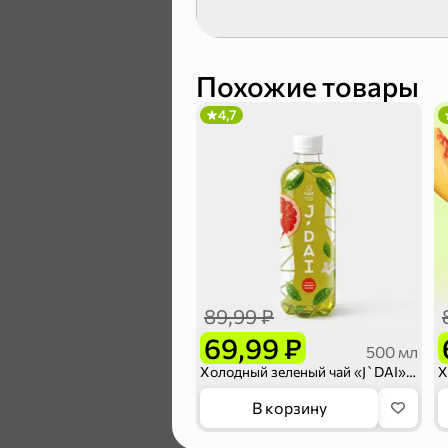
189,99 ₽
139,99 ₽
Похожие товары
4,7
В корзину
4,6
89,99 ₽
69,99 ₽
500 мл
Холодный зеленый чай «J`DAI» со вкусом грейпфрута и жасмина, 500 мл
169,99 ₽
В корзину
149,99 ₽