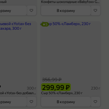
сный
Конфеты шоколадные «Babyfox» Galaxy sphere с фундуком, 130 г
орзину
В корзину
5
356,99 ₽
₽
299,99 ₽
300 г
230 г
Йогурт питьевой «Yota» без добавления сахара, 300 г
Сыр 50% «Ламбер», 230 г
орзину
В корзину