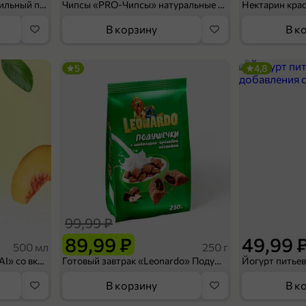
Мороженое «Medino» ванильный пломбир в рожке, 95 г
Чипсы «PRO-Чипсы» натуральные картофельные со вкусом краба, 60 г
Нектарин кра
В корзину
В к
5
4,8
99,99 ₽
89,99 ₽
49,99 
500 мл
250 г
Холодный чай белый «J`DAI» со вкусом белого персика, 500 мл
Готовый завтрак «Leonardo» Подушечки с шоколадно-ореховой начинкой, 250 г
В корзину
В к