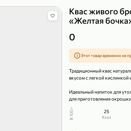
Квас живого б
«Желтая бочка»,
149,99 ₽
0
99,99 ₽
39,99 
200 г
120 г
Сыр рассольный 35% «Comella», 200 г
Полотенца бумажные «Soffione» MENU, 2 рулона, 120 г
Этот товар временно не п
В корзину
В к
Традиционный квас натура
4,9
5
вкусом с легкой кислинкой
Идеальный напиток для уто
для приготовления окрошки
В 100 г
25
ккал