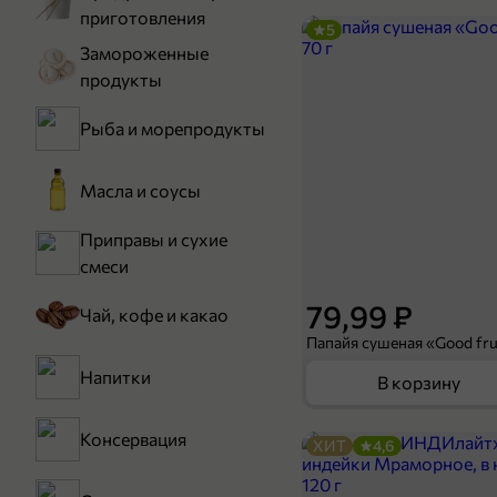
приготовления
5
Замороженные
продукты
Рыба и морепродукты
Масла и соусы
Приправы и сухие
смеси
79,99 ₽
Чай, кофе и какао
Папайя сушеная «Good frui
Напитки
В корзину
Консервация
ХИТ
4,6