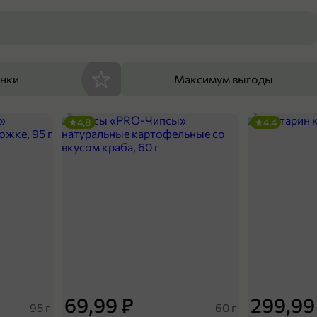
енки
Максимум выгоды
4,8
4,4
69,99 ₽
299,99
95 г
60 г