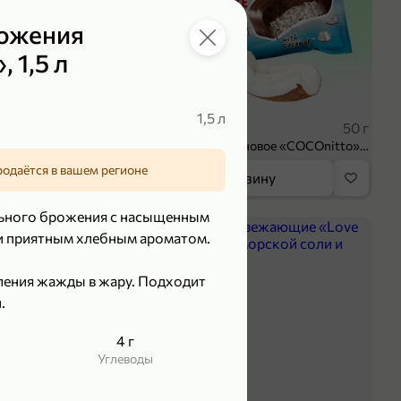
рожения
 1,5 л
119,99 ₽
₽
89,99 ₽
1,5 л
100 г
50 г
Творог 3.8% «Мама Лама» клубника-банан, 100 г
Печенье протеиновое «COCOnitto» BROWNIE с кокосом, 50 г
родаётся в вашем регионе
орзину
В корзину
льного брожения с насыщенным
5
 и приятным хлебным ароматом.
ления жажды в жару. Подходит
.
4 г
Углеводы