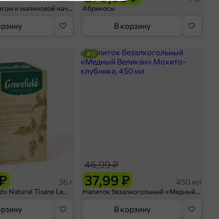
Шосон с творогом и малиновой начинкой, 102 г
Абрикосы
орзину
В корзину
5
46,99 ₽
 ₽
37,99 ₽
36 г
450 мл
Чай «Greenfield» Natural Tisane Lemongrass & Schisandra, 20 пирамидок, 36 г
Напиток безалкогольный «Медный Великан» Мохито-клубника, 450 мл
орзину
В корзину