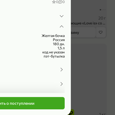
0
0
104,99 ₽
 ₽
83,99 ₽
75 мл
20 г
Крем универсальный «EVO» Пантенол, 75 мл
Конфеты освежающие «Love is» со вкусом морской соли и маракуйи, 20 г
орзину
В корзину
Желтая бочка
Россия
180 дн.
4,2
1,5 л
код не указан
пэт-бутылка
ть о поступлении
339,99 ₽
оделиться
₽
279,99 ₽
102 г
1 кг