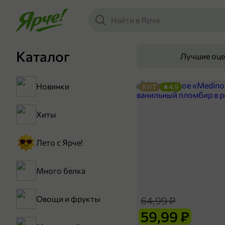
Каталог
Лучшие оц
Новинки
ХИТ
4,9
Хиты
Лето с Ярче!
Много белка
Овощи и фрукты
64,99 ₽
59,99 ₽