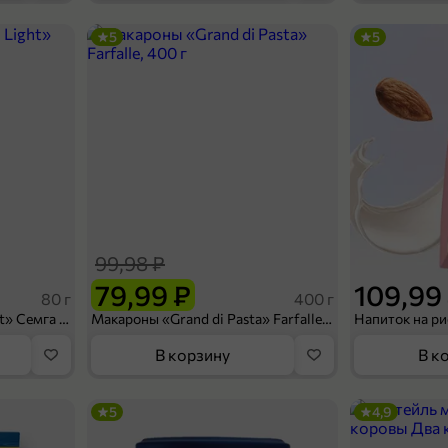
5
5
129,99 ₽
1 л
Холодный зеленый чай «Святой источник» Манго-ромашка, 1 л
В корзину
99,98 ₽
79,99 ₽
109,99
80 г
400 г
Сухарики «Кириешки Light» Семга с сыром, 80 г
Макароны «Grand di Pasta» Farfalle, 400 г
В корзину
В к
5
4,9