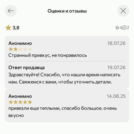
Оценки и отзывы
Укажите адрес
4,9
4,8
ХИТ
3,8
4
2
Анонимно
18.07.26
Странный привкус, не понравилось
Ответ продавца
19.07.26
Здравствуйте! Спасибо, что нашли время написать
64,99 ₽
нам. Свяжемся с вами, чтобы уточнить детали.
59,99 ₽
69,99 ₽
95 г
60 г
Мороженое «Medino» ванильный пломбир в рожке, 95 г
Чипсы «PRO-Чипсы» натуральные картофельные со вкусом краба, 60 г
Анонимно
14.08.25
В корзину
В корзину
привезли еще теплыми, спасибо большое. очень
4,4
5
вкусно