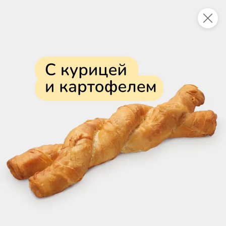
Укажите адрес
4,7
4,8
ХИТ
64,99 ₽
59,99 ₽
69,99 ₽
95 г
60 г
Мороженое «Medino» ванильный пломбир в рожке, 95 г
Чипсы «PRO-Чипсы» натуральные картофельные со вкусом краба, 60 г
В корзину
В корзину
4,6
5