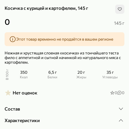
Косичка с курицей и картофелем, 145 г
0
145 г
Этот товар временно не продаётся в вашем регионе
299,99 ₽
159,99 ₽
1 кг
130 г
Нектарин красный
Конфеты шоколадные «Babyfox» Galaxy sphere с фундуком, 130 г
Нежная и хрустящая слоеная «косичка» из тончайшего теста
В корзину
В корзину
фило с аппетитной и сытной начинкой из натурального мяса с
картофелем.
5
5
В 100 г
350
6,5 г
20 г
35 г
ккал
Белки
Жиры
Углеводы
Нет оценок
0
0
Состав
Характеристики
89,99 ₽
99,99 ₽
69,99 ₽
89,99 ₽
500 мл
250 г