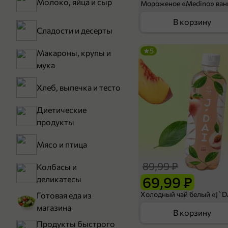
Молоко, яйца и сыр
В корзину
Сладости и десерты
5
Макароны, крупы и
мука
Хлеб, выпечка и тесто
Диетические
продукты
Мясо и птица
89,99 ₽
Колбасы и
69,99 ₽
деликатесы
Готовая еда из
магазина
В корзину
Продукты быстрого