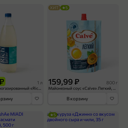
ХИТ
5
 ₽
159,99 ₽
1 л
800 г
Напиток сильногазированный «Rich» Биттер Лемон, 1 л
Майонезный соус «Calve» Легкий, 800 г
орзину
В корзину
5