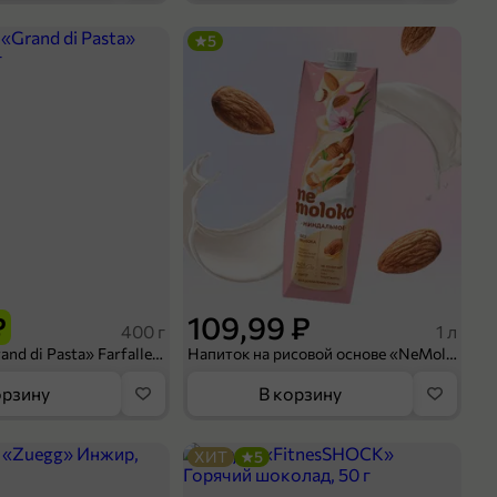
5
оделиться
₽
109,99 ₽
400 г
1 л
Макароны «Grand di Pasta» Farfalle, 400 г
Напиток на рисовой основе «NeMoloko» «Миндальный», 1 л
орзину
В корзину
ХИТ
5