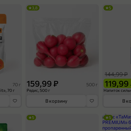
3,8
5
144,99 ₽
159,99 ₽
119,99
70 г
500 г
t», 70 г
Редис, 500 г
В корзину
В к
5
5