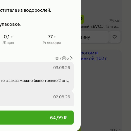
199,99 ₽
стителе из водорослей.
 ₽
149,99 ₽
300 г
75 мл
упаковке.
ruit» резаное, 300 г
Крем универсальный «EVO» Пантенол, 75 мл
0,1 г
77 г
орзину
В корзину
Жиры
Углеводы
ХИТ
4,8
7
6
03.08.26
в заказ можно было только 2 шт.,
02.08.26
64,99 ₽
59,99 ₽
02.06.26
 ₽
49,99 ₽
227 г
102 г