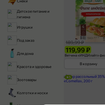
Снеки
Детское питание и
гигиена
Игрушки
Под заказ
189,99 ₽
119,99 ₽
Для дома
В корзину
Красота и здоровье
5
Зоотовары
Колготки и носки