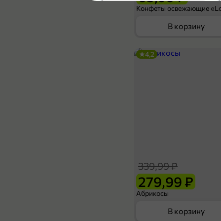
5
В корзину
4,2
339,99 ₽
229,99 ₽
130 г
Конфеты «Bucheron» GOURMET со вкусом малины с молоком, 130 г
В корзину
339,99 ₽
279,99 ₽
Абрикосы
В корзину