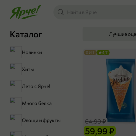
Каталог
Лучшие оц
Новинки
ХИТ
4,7
Хиты
Лето с Ярче!
Много белка
Овощи и фрукты
64,99 ₽
59,99 ₽