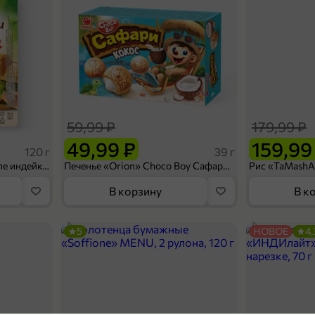
59,99 ₽
179,99 ₽
49,99 ₽
159,99
120 г
39 г
Ветчина «ИНДИлайт» филе индейки Мраморное, в нарезке, 120 г
Печенье «Orion» Choco Boy Сафари кокос, 39 г
В корзину
В к
5
НОВОЕ
4,