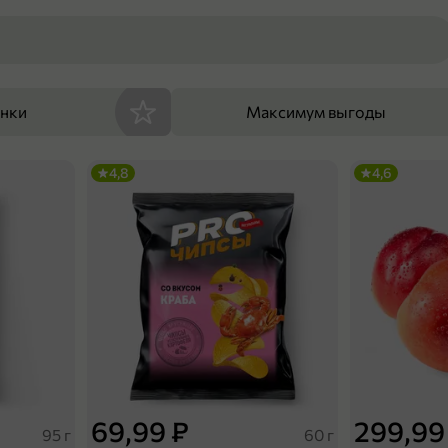
енки
Максимум выгоды
4,8
4,6
69,99 ₽
299,99
95 г
60 г