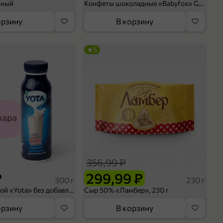
сный
Конфеты шоколадные «Babyfox» Galaxy sphere с фундуком, 130 г
орзину
В корзину
5
356,99 ₽
₽
299,99 ₽
300 г
230 г
Йогурт питьевой «Yota» без добавления сахара, 300 г
Сыр 50% «Ламбер», 230 г
орзину
В корзину