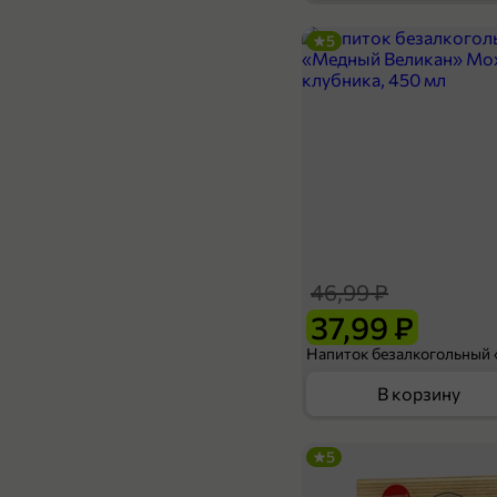
5
369,99 ₽
249,99 ₽
130 г
Конфеты «Bucheron» Трюфель классический, 130 г
К
В корзину
46,99 ₽
37,99 ₽
В корзину
5