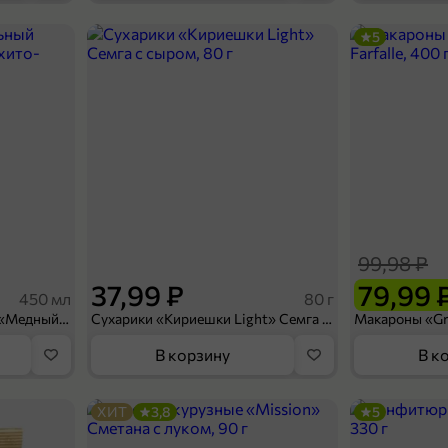
5
П
999,9 ₽
899,9 ₽
1 кг
онфеты «Фруктовичи» с манго
В корзину
99,98 ₽
37,99 ₽
79,99 
450 мл
80 г
Напиток безалкогольный «Медный Великан» Мохито-клубника, 450 мл
Сухарики «Кириешки Light» Семга с сыром, 80 г
В корзину
В к
ХИТ
3,8
5