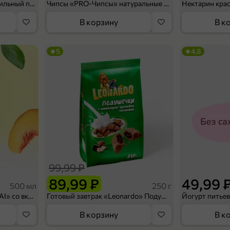
Мороженое «Medino» ванильный пломбир в рожке, 95 г
Чипсы «PRO-Чипсы» натуральные картофельные со вкусом краба, 60 г
Нектарин кра
В корзину
В к
5
4,8
99,99 ₽
89,99 ₽
49,99 
500 мл
250 г
Холодный чай белый «J`DAI» со вкусом белого персика, 500 мл
Готовый завтрак «Leonardo» Подушечки с шоколадно-ореховой начинкой, 250 г
В корзину
В к