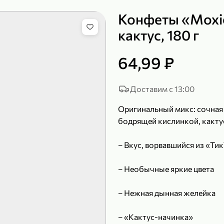
Конфеты «Moxie
кактус, 180 г
149,99 ₽
219,99 ₽
64,99 ₽
99,99 ₽
139,99
200 г
120 г
Сыр рассольный 35% «Comella», 200 г
Полотенца бумажные «Soffione» MENU, 2 рулона, 120 г
Доставим с 13:00
В корзину
В к
Оригинальный микс: сочная 
бодрящей кислинкой, какту
4,7
4,9
– Вкус, ворвавшийся из «Ти
– Необычные яркие цвета
– Нежная дынная желейка
– «Кактус-начинка»