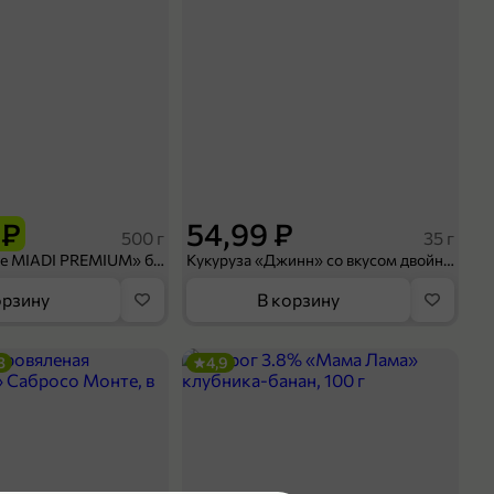
 ₽
54,99 ₽
500 г
35 г
Рис «TaMashAe MIADI PREMIUM» басмати пропаренный, 500 г
Кукуруза «Джинн» со вкусом двойного сыра и чили, 35 г
орзину
В корзину
3
4,9