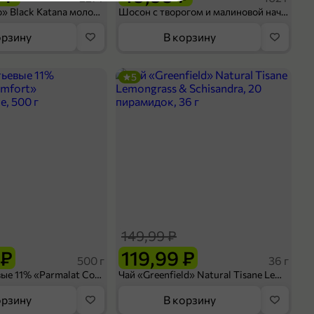
атная начинка! Детям понравились!
Кофе «Bushido» Black Katana молотый, 227 г
Шосон с творогом и малиновой начинкой, 102 г
орзину
В корзину
5
Moxie jelly
ООО «КДВ Яшкино»
Россия
7 мес.
180 г
РВК383
пленка
да
желейные
дыня
149,99 ₽
 ₽
119,99 ₽
500 г
36 г
Сливки питьевые 11% «Parmalat Comfort» безлактозные, 500 г
Чай «Greenfield» Natural Tisane Lemongrass & Schisandra, 20 пирамидок, 36 г
орзину
В корзину