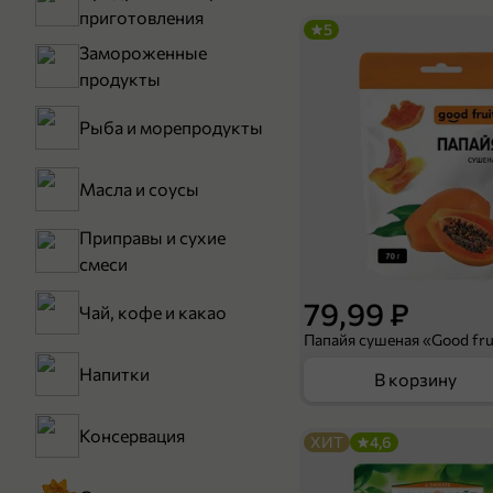
приготовления
5
Замороженные
продукты
Рыба и морепродукты
Масла и соусы
Приправы и сухие
смеси
79,99 ₽
Чай, кофе и какао
Папайя сушеная «Good frui
Напитки
В корзину
Консервация
ХИТ
4,6