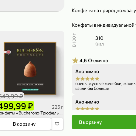
189,99 ₽
299,99 ₽
Конфеты на природном загу
139,99 ₽
149,98
50 г
150 г
Конфеты в индивидуальной 
Печенье протеиновое «COCOnitto» BROWNIE с кокосом, 50 г
Риет «Сибагро» с кедровыми орехами, 150 г
Манго «Good f
В 100 г
310
В корзину
В к
ккал
4,6
4,6
Отлично
Анонимно
очень вкусные желейки, жаоь что 
взяли бы больше
649,99 ₽
Анонимно
499,99 ₽
225 г
Конфеты «Bucheron» Трюфель с цельным фундуком, 225 г
Вкусные, свежие
В корзину
169,99 ₽
839,99 ₽
В корзину
Анонимно
149,99 ₽
689,99
20 г
300 г