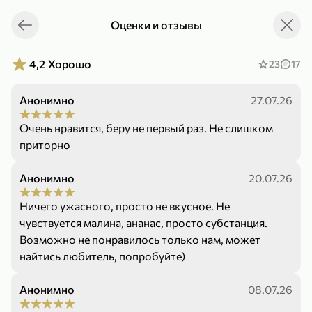
Оценки и отзывы
Укажите адрес
4,9
4,8
ХИТ
4,2
Хорошо
23
17
Анонимно
27.07.26
Очень нравится, беру не первый раз. Не слишком
приторно
Анонимно
20.07.26
64,99 ₽
59,99 ₽
69,99 ₽
95 г
60 г
Ничего ужасного, просто не вкусное. Не
Мороженое «Medino» ванильный пломбир в рожке, 95 г
Чипсы «PRO-Чипсы» натуральные картофельные со вкусом краба, 60 г
чувствуется малина, ананас, просто субстанция.
В корзину
В корзину
Возможно не понравилось только нам, может
найтись любитель, попробуйте)
4,4
5
Анонимно
08.07.26