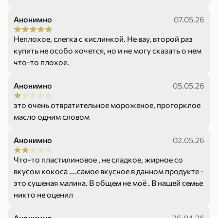
Анонимно
07.05.26
Неплохое, слегка с кислинкой. Не вау, второй раз
купить не особо хочется, но и не могу сказать о нем
что-то плохое.
79,99 ₽
169,99 ₽
70 г
500 г
Анонимно
05.05.26
Папайя сушеная «Good fruit», 70 г
Редис, 500 г
В корзину
В корзину
это очень отвратительное мороженое, прогорклое
масло одним словом
5
5
ХИТ
Анонимно
02.05.26
Что-то пластилиновое , не сладкое, жирное со
вкусом кокоса ....самое вкусное в данном продукте -
это сушеная малина. В общем не моё . В нашей семье
никто не оценил
144,99 ₽
Анонимно
26.04.26