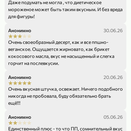
Даже подумать не могла , что диетическое
мороженое может быть таким вкусным. И без вреда
для фигуры!
Анонимно
30.06.26
299,99 ₽
159,99 ₽
Очень своеобразный десерт, как и все ппшно-
1 кг
130 г
Нектарин красный
Конфеты шоколадные «Babyfox» Galaxy sphere с фундуком, 130 г
веганское. Ощущается жирновато, как брикет
кокосового масла, вкус не насыщенный и слегка
В корзину
В корзину
горчит на послевкусии.
5
5
Анонимно
20.06.26
Очень вкусная штучка, освежает. Ничего подобного
никогда не пробовала, буду обязательно брать
ещё!!!
Анонимно
05.06.26
89,99 ₽
99,99 ₽
Единственный плюс - то что ПП, сомнительный вкус
64,99 ₽
89,99 ₽
500 мл
250 г