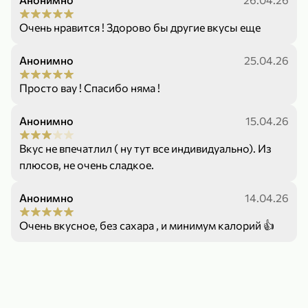
119,99 ₽
159,99 ₽
1 л
800 г
Напиток сильногазированный «Rich» Биттер Лемон, 1 л
Майонезный соус «Calve» Легкий, 800 г
Очень нравится ! Здорово бы другие вкусы еще
В корзину
В корзину
Анонимно
25.04.26
4,6
5
ХИТ
Просто вау ! Спасибо няма !
Анонимно
15.04.26
Вкус не впечатлил ( ну тут все индивидуально). Из
плюсов, не очень сладкое.
Анонимно
14.04.26
189,99 ₽
59,99 ₽
119,99 ₽
49,99 ₽
120 г
39 г
Очень вкусное, без сахара , и минимум калорий 👍
Ветчина «ИНДИлайт» филе индейки Мраморное, в нарезке, 120 г
Печенье «Orion» Choco Boy Сафари кокос, 39 г
В корзину
В корзину
5
5