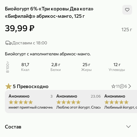
Биойогурт 6% «Три коровы Два кота»
«Бифилайф» абрикос-манго, 125 г
39,99 ₽
125 г
299,99 ₽
159,99 ₽
Доставим с 18:00
1 кг
130 г
Нектарин красный
Конфеты шоколадные «Babyfox» Galaxy sphere с фундуком, 130 г
Биойогурт с наполнителем абрикос-манго.
В корзину
В корзину
В 100 г
81,7
2,8 г
25 г
12 г
ккал
Белки
Жиры
Углеводы
5
5
5
Превосходно
11
6
Анонимно
Анонимно
Анонимно
30.07.26
23.06.26
имеет приятный сливочный вкус.
Люблю этот йогурт. Спасибо
Любимый йогурт, о
Состав
89,99 ₽
99,99 ₽
69,99 ₽
89,99 ₽
500 мл
250 г