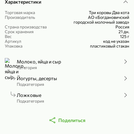
Характеристики
Холодный чай белый «J`DAI» со вкусом белого персика, 500 мл
Готовый завтрак «Leonardo» Подушечки с шоколадно-ореховой начинкой, 250 г
Торговая марка
Три коровы Два кота
В корзину
В корзину
Производитель
АО «Богдановичский
городской молочный завод»
Страна производства
Россия
4,8
5
Срок хранения
21 дн.
Вес
125 г
Артикул
код не указан
Упаковка
пластиковый стакан
Молоко, яйца и сыр
Категория
Йогурты, десерты
356,99 ₽
Подкатегория
49,99 ₽
299,99 ₽
300 г
230 г
Ложковые
Йогурт питьевой «Yota» без добавления сахара, 300 г
Сыр 50% «Ламбер», 230 г
Подкатегория
В корзину
В корзину
5
3,8
Поделиться