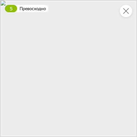
5
Превосходно
Укажите адрес
4,7
4,8
ХИТ
64,99 ₽
59,99 ₽
69,99 ₽
95 г
60 г
Мороженое «Medino» ванильный пломбир в рожке, 95 г
Чипсы «PRO-Чипсы» натуральные картофельные со вкусом краба, 60 г
В корзину
В корзину
4,6
5