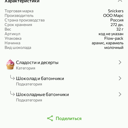
Характеристики
Холодный чай белый «J`DAI» со вкусом белого персика, 500 мл
Готовый завтрак «Leonardo» Подушечки с шоколадно-ореховой начинкой, 250 г
Торговая марка
Snickers
В корзину
В корзину
Производитель
ООО Марс
Страна производства
Россия
Срок хранения
272 дн.
4,8
5
Вес
32 г
Артикул
код не указан
Упаковка
Flow-pack
Начинка
арахис, карамель
Вид шоколада
молочный
Сладости и десерты
Категория
Шоколад и батончики
356,99 ₽
Подкатегория
49,99 ₽
299,99 ₽
300 г
230 г
Йогурт питьевой «Yota» без добавления сахара, 300 г
Сыр 50% «Ламбер», 230 г
Шоколадные батончики
Подкатегория
В корзину
В корзину
5
3,9
Поделиться