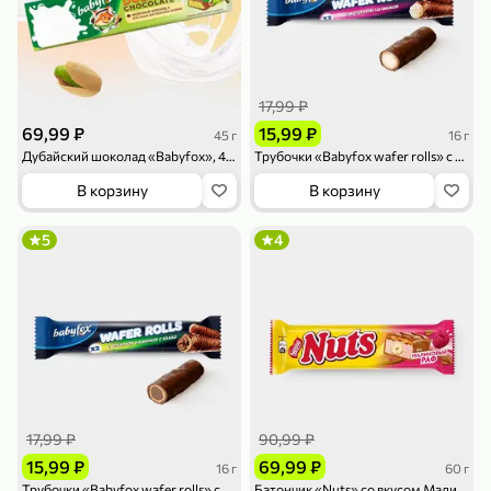
119,99 ₽
159,99 ₽
1 л
800 г
Напиток сильногазированный «Rich» Биттер Лемон, 1 л
Майонезный соус «Calve» Легкий, 800 г
В корзину
В корзину
17,99 ₽
4,6
5
ХИТ
69,99 ₽
15,99 ₽
45 г
16 г
Дубайский шоколад «Babyfox», 45 г
Трубочки «Babyfox wafer rolls» с молочной начинкой, 16 г
В корзину
В корзину
5
4
189,99 ₽
59,99 ₽
119,99 ₽
49,99 ₽
120 г
39 г
Ветчина «ИНДИлайт» филе индейки Мраморное, в нарезке, 120 г
Печенье «Orion» Choco Boy Сафари кокос, 39 г
В корзину
В корзину
17,99 ₽
90,99 ₽
5
5
15,99 ₽
69,99 ₽
16 г
60 г
Трубочки «Babyfox wafer rolls» с ореховой начинкой и какао, 16 г
Батончик «Nuts» со вкусом Малиновый Раф, 60 г