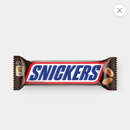
Укажите адрес
4,9
4,8
ХИТ
64,99 ₽
59,99 ₽
69,99 ₽
95 г
60 г
Мороженое «Medino» ванильный пломбир в рожке, 95 г
Чипсы «PRO-Чипсы» натуральные картофельные со вкусом краба, 60 г
В корзину
В корзину
4,4
5