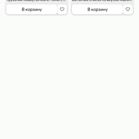
В корзину
В корзину
179,99 ₽
159,99 ₽
54,99 ₽
500 г
35 г
Рис «TaMashAe MIADI PREMIUM» басмати пропаренный, 500 г
Кукуруза «Джинн» со вкусом двойного сыра и чили, 35 г
В корзину
В корзину
5
5