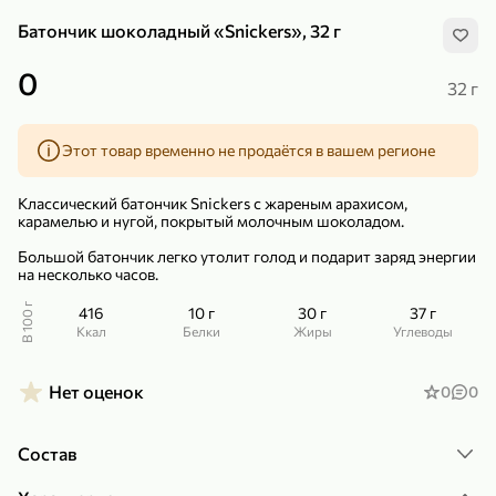
Батончик шоколадный «Snickers», 32 г
0
32 г
Этот товар временно не продаётся в вашем регионе
299,99 ₽
159,99 ₽
1 кг
130 г
Нектарин красный
Конфеты шоколадные «Babyfox» Galaxy sphere с фундуком, 130 г
Классический батончик Snickers с жареным арахисом,
В корзину
В корзину
карамелью и нугой, покрытый молочным шоколадом.
Большой батончик легко утолит голод и подарит заряд энергии
5
5
на несколько часов.
В 100 г
416
10 г
30 г
37 г
ккал
Белки
Жиры
Углеводы
Нет оценок
0
0
Состав
89,99 ₽
99,99 ₽
69,99 ₽
89,99 ₽
500 мл
250 г