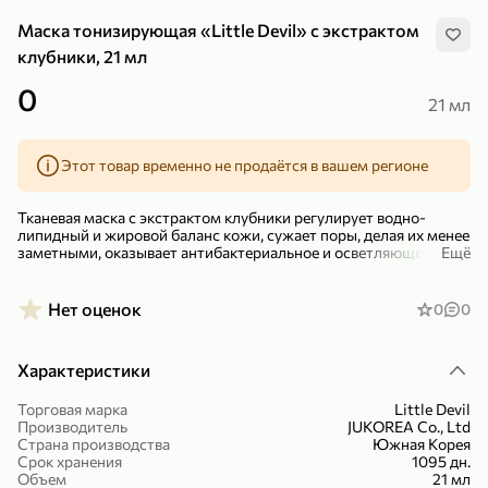
Маска тонизирующая «Little Devil» с экстрактом
клубники, 21 мл
0
21 мл
299,99 ₽
159,99 ₽
1 кг
130 г
Этот товар временно не продаётся в вашем регионе
Нектарин красный
Конфеты шоколадные «Babyfox» Galaxy sphere с фундуком, 130 г
В корзину
В корзину
Тканевая маска с экстрактом клубники регулирует водно-
липидный и жировой баланс кожи, сужает поры, делая их менее
заметными, оказывает антибактериальное и осветляющее
Ещё
5
5
действие, выравнивает тон лица и улучшает структуру кожи.
Экстракт граната обладает антиоксидантным действием.
Нет оценок
0
0
Экстракт лаванды успокаивает кожу. Гиалуроновая кислота
увлажняет, предупреждает потерю влаги в клетках кожи.
Экстракт алоэ заживляет и питает кожу. Экстракт чайного
Характеристики
дерева успокаивает и оказывает антибактериальное действие.
– Омоложение и свежий вид лица.
Торговая марка
Little Devil
Производитель
JUKOREA Co., Ltd
Страна производства
Южная Корея
89,99 ₽
99,99 ₽
Срок хранения
1095 дн.
Объем
21 мл
64,99 ₽
89,99 ₽
500 мл
250 г