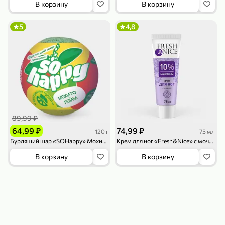
В корзину
В корзину
119,99 ₽
159,99 ₽
1 л
800 г
Напиток сильногазированный «Rich» Биттер Лемон, 1 л
Майонезный соус «Calve» Легкий, 800 г
5
4,8
В корзину
В корзину
4,6
5
ХИТ
89,99 ₽
64,99 ₽
74,99 ₽
120 г
75 мл
Бурлящий шар «SOHappy» Мохито Лайм, 120 г
Крем для ног «Fresh&Nice» с мочевиной, 75 мл
189,99 ₽
59,99 ₽
В корзину
В корзину
119,99 ₽
49,99 ₽
120 г
39 г
Ветчина «ИНДИлайт» филе индейки Мраморное, в нарезке, 120 г
Печенье «Orion» Choco Boy Сафари кокос, 39 г
В корзину
В корзину
5
5