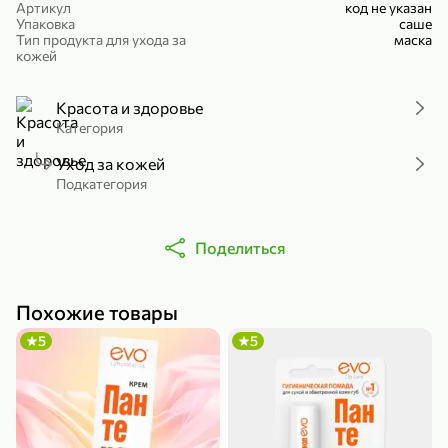
Артикул
код не указан
Холодный чай белый «J`DAI» со вкусом белого персика, 500 мл
Готовый завтрак «Leonardo» Подушечки с шоколадно-ореховой начинкой, 250 г
Упаковка
саше
Тип продукта для ухода за
маска
В корзину
В корзину
кожей
4,8
5
Красота и здоровье
Категория
Уход за кожей
Подкатегория
Поделиться
356,99 ₽
49,99 ₽
299,99 ₽
300 г
230 г
Похожие товары
Йогурт питьевой «Yota» без добавления сахара, 300 г
Сыр 50% «Ламбер», 230 г
5
5
В корзину
В корзину
5
4,2