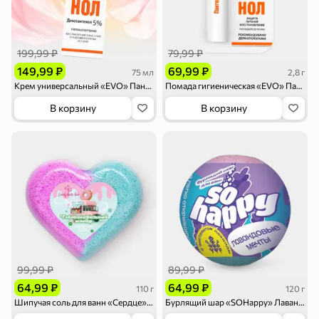
199,99 ₽
79,99 ₽
149,99 ₽
69,99 ₽
75 мл
2,8 г
Крем универсальный «EVO» Пантенол, 75 мл
Помада гигиеническая «EVO» Пантенол для сухой и обветренной кожи губ, 2,8 г
В корзину
В корзину
79,99 ₽
169,99 ₽
70 г
500 г
Папайя сушеная «Good fruit», 70 г
Редис, 500 г
В корзину
В корзину
5
5
ХИТ
99,99 ₽
89,99 ₽
64,99 ₽
64,99 ₽
110 г
120 г
Шипучая соль для ванн «Сердце» Соблазнительный шлейф Лавандовый шепот, 110 г
Бурлящий шар «SOHappy» Лавандовые мечты, 120 г
144,99 ₽