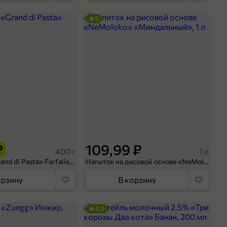
5
₽
109,99 ₽
400 г
1 л
Макароны «Grand di Pasta» Farfalle, 400 г
Напиток на рисовой основе «NeMoloko» «Миндальный», 1 л
орзину
В корзину
4,9