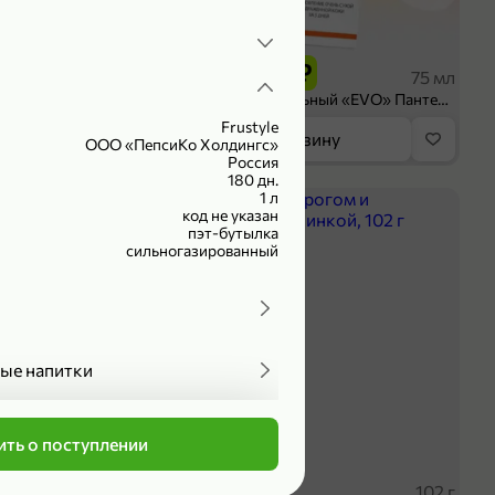
199,99 ₽
 ₽
149,99 ₽
300 г
75 мл
ruit» резаное, 300 г
Крем универсальный «EVO» Пантенол, 75 мл
Frustyle
орзину
В корзину
ООО «ПепсиКо Холдингс»
Россия
180 дн.
1 л
ХИТ
4,7
код не указан
пэт-бутылка
сильногазированный
ые напитки
ть о поступлении
оделиться
 ₽
59,99 ₽
227 г
102 г