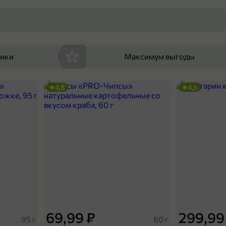
енки
Максимум выгоды
4,8
4,6
69,99 ₽
299,99
95 г
60 г