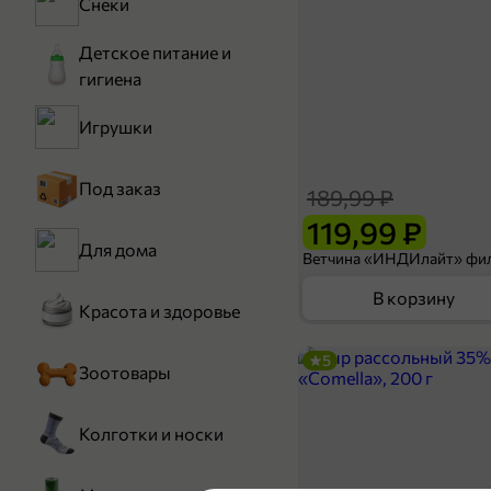
Снеки
Детское питание и
гигиена
Игрушки
Под заказ
189,99 ₽
119,99 ₽
Для дома
В корзину
Красота и здоровье
5
Зоотовары
Колготки и носки