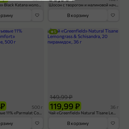
Кофе «Bushido» Black Katana молотый, 227 г
Шосон с творогом и малиновой начинкой, 102 г
орзину
В корзину
5
149,99 ₽
 ₽
119,99 ₽
500 г
36 г
Сливки питьевые 11% «Parmalat Comfort» безлактозные, 500 г
Чай «Greenfield» Natural Tisane Lemongrass & Schisandra, 20 пирамидок, 36 г
орзину
В корзину