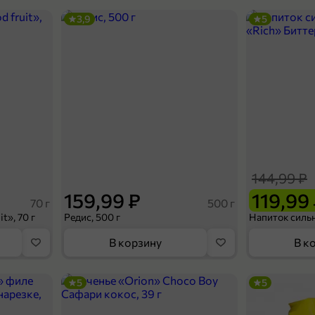
3,9
5
144,99 ₽
159,99 ₽
119,99
70 г
500 г
t», 70 г
Редис, 500 г
В корзину
В к
5
5