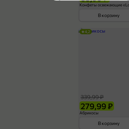
4,3
В корзину
4,2
44,99 ₽
1,5 л
Газированный напиток «Фрутто» Дюшес, 1,5 л
В корзину
339,99 ₽
279,99 ₽
Абрикосы
В корзину