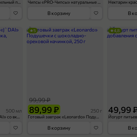
Мороженое «Medino» ванильный пломбир в рожке, 95 г
Чипсы «PRO-Чипсы» натуральные картофельные со вкусом краба, 60 г
Нектарин кра
В корзину
В к
5
4,8
99,99 ₽
89,99 ₽
49,99 
500 мл
250 г
Холодный чай белый «J`DAI» со вкусом белого персика, 500 мл
Готовый завтрак «Leonardo» Подушечки с шоколадно-ореховой начинкой, 250 г
В корзину
В к