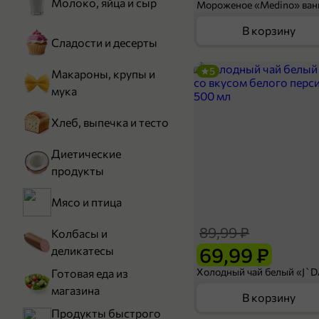
Молоко, яйца и сыр
В корзину
Сладости и десерты
5
Макароны, крупы и
мука
Хлеб, выпечка и тесто
Диетические
продукты
Мясо и птица
89,99 ₽
Колбасы и
69,99 ₽
деликатесы
Готовая еда из
магазина
В корзину
Продукты быстрого