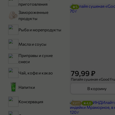
приготовления
5
Замороженные
продукты
Рыба и морепродукты
Масла и соусы
Приправы и сухие
смеси
79,99 ₽
Чай, кофе и какао
Папайя сушеная «Good frui
Напитки
В корзину
Консервация
ХИТ
4,6