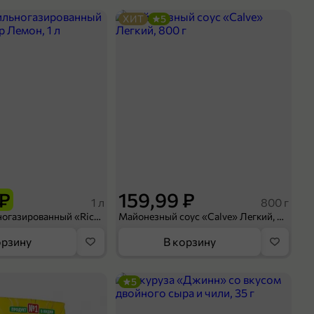
ХИТ
5
 ₽
159,99 ₽
1 л
800 г
Напиток сильногазированный «Rich» Биттер Лемон, 1 л
Майонезный соус «Calve» Легкий, 800 г
орзину
В корзину
5