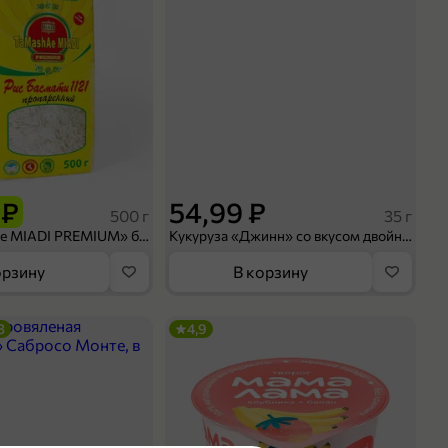
 ₽
54,99 ₽
500 г
35 г
Рис «TaMashAe MIADI PREMIUM» басмати пропаренный, 500 г
Кукуруза «Джинн» со вкусом двойного сыра и чили, 35 г
орзину
В корзину
3
4,9