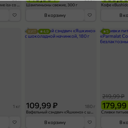
5
Конфеты освежающие «Love is» со вкусом морской соли и маракуйи, 20 г
Шампиньоны свежие, 300 г
В корзину
В к
ХИТ
4,9
5
54,99 ₽
1,5 л
Напиток газированный «Nexus» Orange, 1,5 л
В корзину
219,99 ₽
5
109,99 ₽
179,99
1 кг
180 г
Вафельный сэндвич «Яшкино» с шоколадной начинкой, 180 г
В корзину
В к