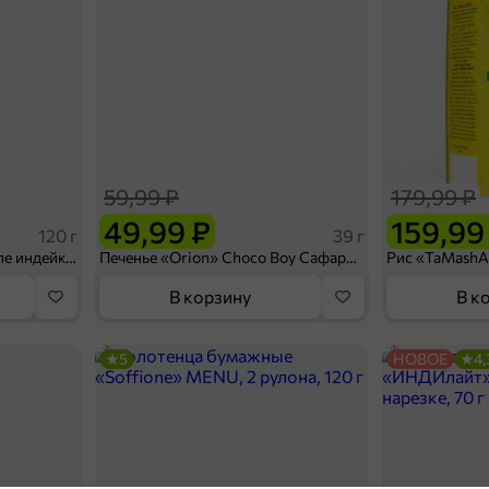
59,99 ₽
179,99 ₽
49,99 ₽
159,99
120 г
39 г
Ветчина «ИНДИлайт» филе индейки Мраморное, в нарезке, 120 г
Печенье «Orion» Choco Boy Сафари кокос, 39 г
В корзину
В к
5
НОВОЕ
4,