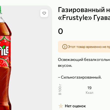
Газированный 
«Frustyle» Гуав
149,99 ₽
219,99 ₽
0
99,99 ₽
139,99
200 г
120 г
Сыр рассольный 35% «Comella», 200 г
Полотенца бумажные «Soffione» MENU, 2 рулона, 120 г
Этот товар временно не п
В корзину
В к
Освежающий безалкогольны
4,9
4,9
вкусом.
– Сильногазированный.
В 100 г
19
ккал
Нет оценок