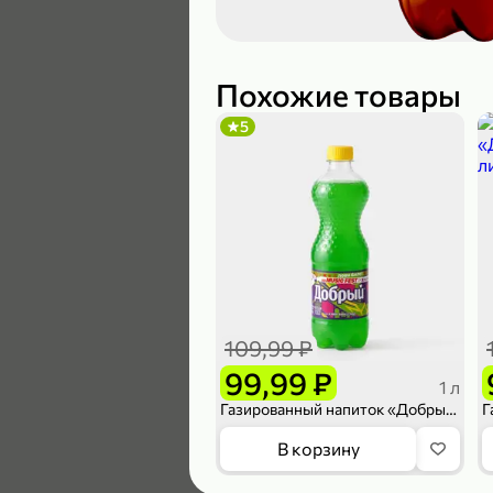
119,99 ₽
89,99 ₽
Похожие товары
5
В корзину
5
109,99 ₽
99,99 ₽
1 л
Газированный напиток «Добрый» Киви-виноград, 1 л
104,99 ₽
В корзину
83,99 ₽