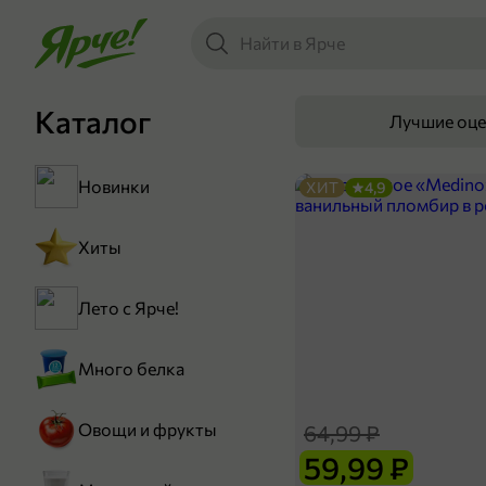
Каталог
Лучшие оц
Новинки
ХИТ
4,9
Хиты
Лето с Ярче!
Много белка
Овощи и фрукты
64,99 ₽
59,99 ₽