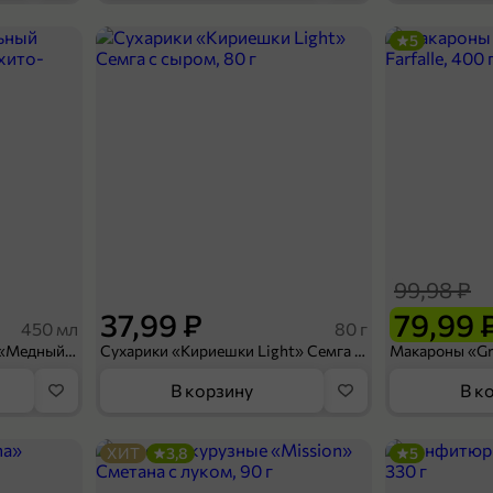
5
34,99 ₽
550 мл
Напиток газированный «Blow Fruits» Абрикос-миндаль, 550 мл
В корзину
99,98 ₽
37,99 ₽
79,99 
450 мл
80 г
Напиток безалкогольный «Медный Великан» Мохито-клубника, 450 мл
Сухарики «Кириешки Light» Семга с сыром, 80 г
В корзину
В к
ХИТ
3,8
5