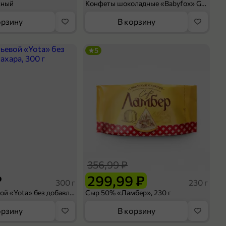
сный
Конфеты шоколадные «Babyfox» Galaxy sphere с фундуком, 130 г
орзину
В корзину
5
356,99 ₽
₽
299,99 ₽
300 г
230 г
Йогурт питьевой «Yota» без добавления сахара, 300 г
Сыр 50% «Ламбер», 230 г
орзину
В корзину