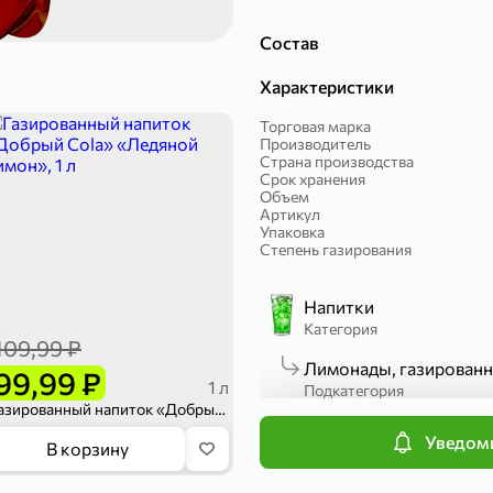
189,99 ₽
299,99 ₽
Состав
139,99 ₽
149,98
50 г
150 г
Характеристики
Печенье протеиновое «COCOnitto» BROWNIE с кокосом, 50 г
Риет «Сибагро» с кедровыми орехами, 150 г
Манго «Good f
Торговая марка
В корзину
В к
Производитель
Страна производства
Срок хранения
Объем
4,6
Артикул
Упаковка
Степень газирования
Напитки
Категория
109,99 ₽
Лимонады, газированн
99,99 ₽
1 л
Подкатегория
Газированный напиток «Добрый Cola» «Ледяной лимон», 1 л
Уведоми
169,99 ₽
839,99 ₽
В корзину
П
149,99 ₽
689,99
20 г
300 г